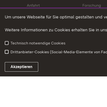
Anfahrt
Forschung
International
Um unsere Webseite für Sie optimal gestalten und v
Europa
Weitere Informationen zu Cookies erhalten Sie in un
Kunst und Kul
Technisch notwendige Cookies
Drittanbieter-Cookies (Social-Media-Elemente von Fac
Link zum Landesportal
Akzeptieren