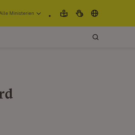
 in neuem Fenster)
Alle Ministerien
rd