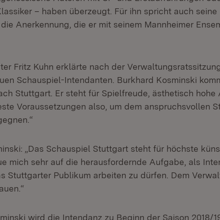
assiker – haben überzeugt. Für ihn spricht auch seine 
die Anerkennung, die er mit seinem Mannheimer Ensem
er Fritz Kuhn erklärte nach der Verwaltungsratssitzung:
uen Schauspiel-Intendanten. Burkhard Kosminski komm
ch Stuttgart. Er steht für Spielfreude, ästhetisch hoh
ste Voraussetzungen also, um dem anspruchsvollen St
gegnen.“
nski: „Das Schauspiel Stuttgart steht für höchste küns
eue mich sehr auf die herausfordernde Aufgabe, als Inte
as Stuttgarter Publikum arbeiten zu dürfen. Dem Verwa
rauen.“
minski wird die Intendanz zu Beginn der Saison 2018/