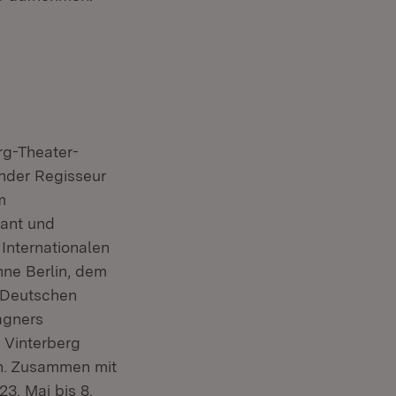
rg-Theater-
ender Regisseur
m
dant und
 Internationalen
hne Berlin, dem
 Deutschen
agners
Vinterberg
en. Zusammen mit
23. Mai bis 8.