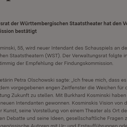
srat der Württembergischen Staatstheater hat den V
sion bestätigt
minski, 55, wird neuer Intendant des Schauspiels an d
en Staatstheatern (WST). Der Verwaltungsrat folgte in
timmig der Empfehlung der Findungskommission.
etärin Petra Olschowski sagte: „Ich freue mich, dass 
n dem vorgegebenen engen Zeitfenster die Weichen für d
tung Zukunft zu stellen. Mit Burkhard Kosminski haben 
euen Intendanten gewonnen. Kosminskis Vision von d
r Kunst, seine Vorstellung von einem Theater als Ort de
en Debatte und seine Ideen, gesellschaftliche Fragen z
itgenössische Autoren mit Ur- und Erstaufführungen od