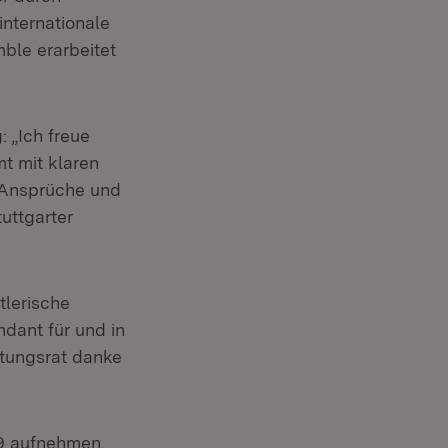
internationale
ble erarbeitet
 „Ich freue
t mit klaren
e Ansprüche und
uttgarter
tlerische
ndant für und in
ltungsrat danke
19 aufnehmen.