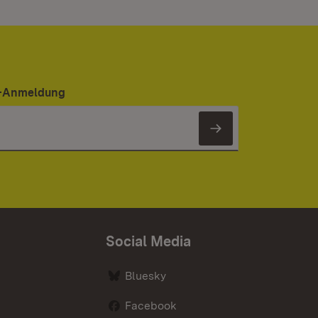
er-Anmeldung
Newsletter 
Social Media
Bluesky
Facebook