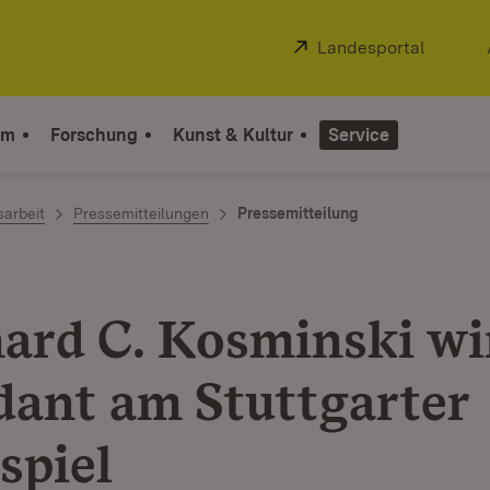
Extern:
Landesportal
(Öffnet
um
Forschung
Kunst & Kultur
Service
sarbeit
Pressemitteilungen
Pressemitteilung
ard C. Kosminski wi
dant am Stuttgarter
spiel