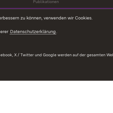
Publikationen
Kontakt
es
erbessern zu können, verwenden wir Cookies.
Mediathek
serer
Datenschutzerklärung
.
Ausschreibungen
tur
ebook, X / Twitter und Google werden auf der gesamten Webs
Kontakt
Benutzungshinweise
Datens