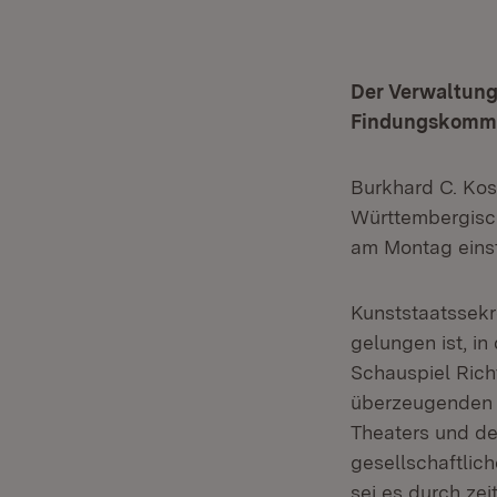
Der Verwaltung
Findungskommis
Burkhard C. Kos
Württembergisch
am Montag eins
Kunststaatssekr
gelungen ist, i
Schauspiel Rich
überzeugenden n
Theaters und de
gesellschaftlich
sei es durch ze