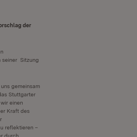
orschlag der
en
 seiner Sitzung
es uns gemeinsam
as Stuttgarter
wir einen
er Kraft des
r
u reflektieren –
er durch