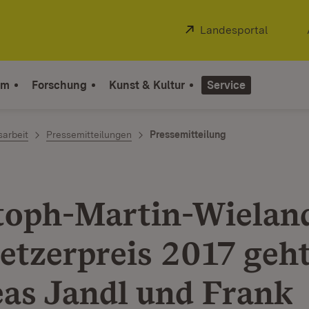
Extern:
Landesportal
(Öffnet
um
Forschung
Kunst & Kultur
Service
sarbeit
Pressemitteilungen
Pressemitteilung
toph-Martin-Wielan
etzerpreis 2017 geh
as Jandl und Frank