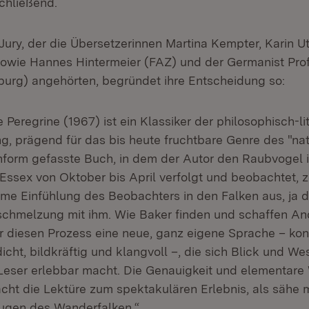
chließend.
Jury, der die Übersetzerinnen Martina Kempter, Karin U
owie Hannes Hintermeier (FAZ) und der Germanist Prof.
eiburg) angehörten, begründet ihre Entscheidung so:
e Peregrine (1967) ist ein Klassiker der philosophisch-li
g, prägend für das bis heute fruchtbare Genre des "natu
form gefasste Buch, in dem der Autor den Raubvogel i
Essex von Oktober bis April verfolgt und beobachtet, z
eme Einfühlung des Beobachters in den Falken aus, ja d
schmelzung mit ihm. Wie Baker finden und schaffen An
r diesen Prozess eine neue, ganz eigene Sprache – konz
cht, bildkräftig und klangvoll –, die sich Blick und We
eser erlebbar macht. Die Genauigkeit und elementare
ht die Lektüre zum spektakulären Erlebnis, als sähe
ugen des Wanderfalken.“