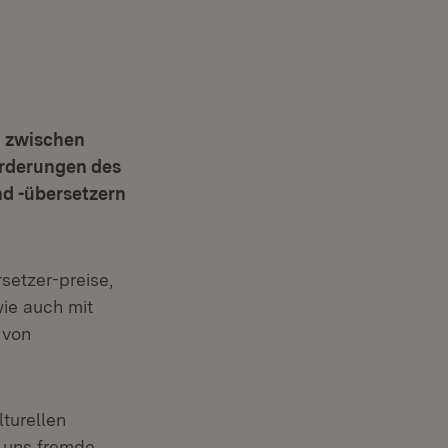
n zwischen
orderungen des
nd -übersetzern
setzer-preise,
ie auch mit
 von
lturellen
e uns fremde