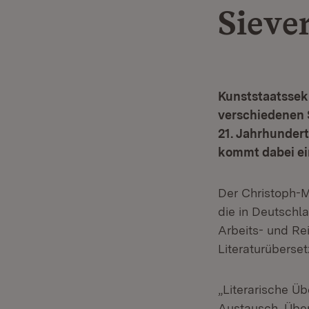
Sieve
Kunststaatssek
verschiedenen 
21. Jahrhundert
kommt dabei ein
Der Christoph-Ma
die in Deutschl
Arbeits- und Re
Literaturüberse
„Literarische Üb
Austausch. Über