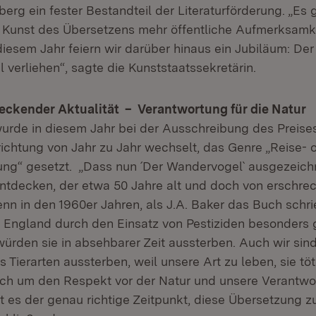
rg ein fester Bestandteil der Literaturförderung. „Es 
 Kunst des Übersetzens mehr öffentliche Aufmerksamke
diesem Jahr feiern wir darüber hinaus ein Jubiläum: De
 verliehen“, sagte die Kunststaatssekretärin.
reckender Aktualität – Verantwortung für die Natur
rde in diesem Jahr bei der Ausschreibung des Preise
richtung von Jahr zu Jahr wechselt, das Genre „Reise- 
ng“ gesetzt. „Dass nun ´Der Wandervogel` ausgezeichn
entdecken, der etwa 50 Jahre alt und doch von erschre
Denn in den 1960er Jahren, als J.A. Baker das Buch schr
 England durch den Einsatz von Pestiziden besonders 
würden sie in absehbarer Zeit aussterben. Auch wir sin
ss Tierarten aussterben, weil unsere Art zu leben, sie töt
ch um den Respekt vor der Natur und unsere Verantwo
t es der genau richtige Zeitpunkt, diese Übersetzung z