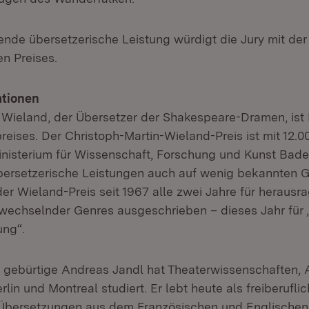
nde übersetzerische Leistung würdigt die Jury mit de
n Preises.
ationen
 Wieland, der Übersetzer der Shakespeare-Dramen, is
eises. Der Christoph-Martin-Wieland-Preis ist mit 12.00
inisterium für Wissenschaft, Forschung und Kunst Ba
übersetzerische Leistungen auch auf wenig bekannten 
der Wieland-Preis seit 1967 alle zwei Jahre für heraus
echselnder Genres ausgeschrieben – dieses Jahr für 
ung“.
n gebürtige Andreas Jandl hat Theaterwissenschaften, 
rlin und Montreal studiert. Er lebt heute als freiberufli
e Übersetzungen aus dem Französischen und Englischen i