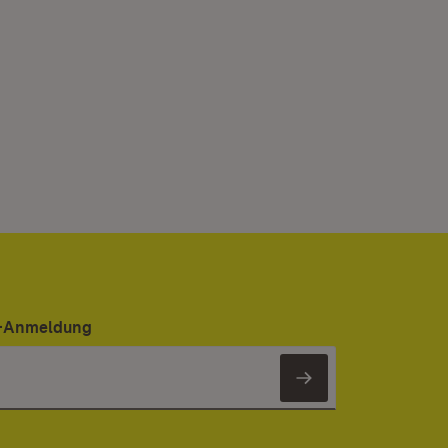
er-Anmeldung
Newsletter 