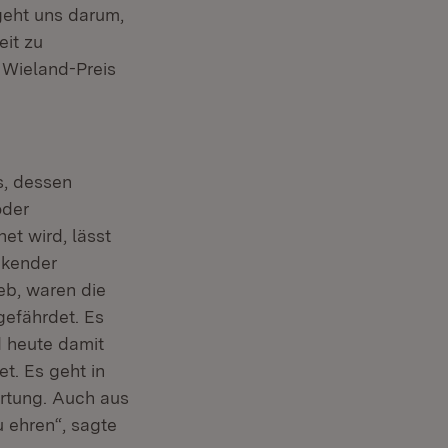
geht uns darum,
it zu
r Wieland-Preis
s, dessen
oder
et wird, lässt
ckender
ieb, waren die
gefährdet. Es
d heute damit
et. Es geht in
rtung. Auch aus
u ehren“, sagte