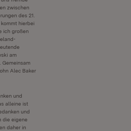
fen zwischen
rungen des 21.
 kommt hierbei
be ich großen
ieland-
deutende
wski am
ch. Gemeinsam
John Alec Baker
danken und
 alleine ist
Gedanken und
n die eigene
en daher in