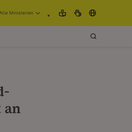
 in neuem Fenster)
Alle Ministerien
d-
t an