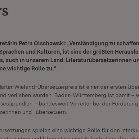
rs
retärin Petra Olschowski: „Verständigung zu schaffe
Sprachen und Kulturen, ist eine der größten Herausf
s, auch in unserem Land. Literaturübersetzerinnen u
e wichtige Rolle zu.“
rtin-Wieland-Übersetzerpreis ist einer der ersten Über
and verliehen wurden. Baden-Württemberg ist damit – w
isestipendien – bundesweit Vorreiter bei der Förderung
tzerinnen und -übersetzern.
ersetzungen spielen eine wichtige Rolle für den interku
setzerinnen und Übersetzer sind Kulturbotschafter, di