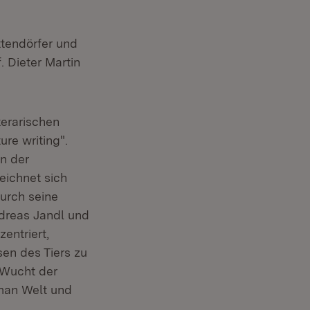
ttendörfer und
 Dieter Martin
terarischen
re writing".
n der
eichnet sich
urch seine
dreas Jandl und
entriert,
sen des Tiers zu
 Wucht der
 man Welt und