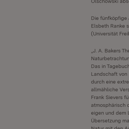
Olschowski abs
Die fünfköpfige 
Elsbeth Ranke s
(Universität Fr
„J. A. Bakers Th
Naturbetrachtun
Das in Tagebuch
Landschaft von 
durch eine extr
allmähliche Ver
Frank Sievers fü
atmosphärisch di
eigen und dem L
Übersetzung mac
Natur mit den A