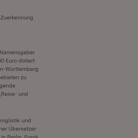
r Zuerkennung
t Namensgeber
0 Euro dotiert
den-Württemberg
Gebieten zu
ragende
„Reise- und
Anglistik und
cher Übersetzer
n Berlin. Frank