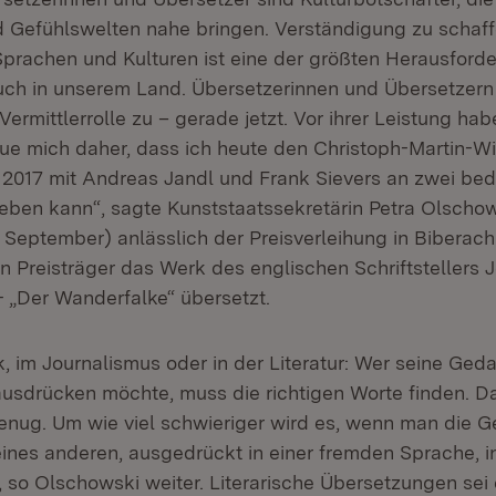
 Gefühlswelten nahe bringen. Verständigung zu schaf
prachen und Kulturen ist eine der größten Herausforde
uch in unserem Land. Übersetzerinnen und Übersetzern
ermittlerrolle zu – gerade jetzt. Vor ihrer Leistung ha
ue mich daher, dass ich heute den Christoph-Martin-W
 2017 mit Andreas Jandl und Frank Sievers an zwei be
eben kann“, sagte Kunststaatssekretärin Petra Olscho
 September) anlässlich der Preisverleihung in Bibera
n Preisträger das Werk des englischen Schriftstellers 
- „Der Wanderfalke“ übersetzt.
ik, im Journalismus oder in der Literatur: Wer seine Ge
sdrücken möchte, muss die richtigen Worte finden. Das
nug. Um wie viel schwieriger wird es, wenn man die 
nes anderen, ausgedrückt in einer fremden Sprache, i
, so Olschowski weiter. Literarische Übersetzungen sei 