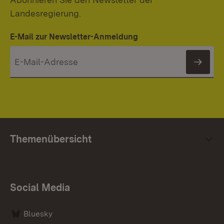
Landesregierung.
E-Mail zur Newsletter-Anmeldung
News
Themenübersicht
Social Media
Bluesky