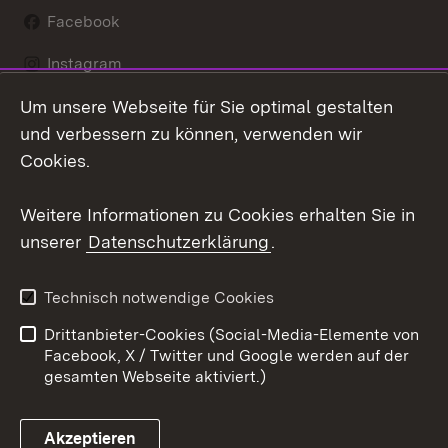
Facebook
Instagram
Um unsere Webseite für Sie optimal gestalten
LinkedIn
und verbessern zu können, verwenden wir
Social Wall
Cookies.
Youtube
Weitere Informationen zu Cookies erhalten Sie in
unserer
Datenschutzerklärung
.
Zum 
Kontakt
Benutzungshinweise
Technisch notwendige Cookies
Datenschutz
Barrierefreiheit
Drittanbieter-Cookies (Social-Media-Elemente von
Impressum
Cookies
Facebook, X / Twitter und Google werden auf der
gesamten Webseite aktiviert.)
Akzeptieren