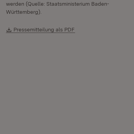
werden (Quelle: Staatsministerium Baden-
Württemberg).
Download:
(Öffnet in neuem Fenste
Pressemitteilung als PDF