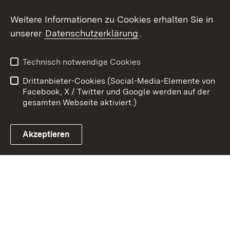
Youtube
Weitere Informationen zu Cookies erhalten Sie in
unserer
Datenschutzerklärung
.
Zum 
Kontakt
Benutzungshinweise
Technisch notwendige Cookies
Datenschutz
Barrierefreiheit
Drittanbieter-Cookies (Social-Media-Elemente von
Impressum
Cookies
Facebook, X / Twitter und Google werden auf der
gesamten Webseite aktiviert.)
Akzeptieren
Link zum Landesportal