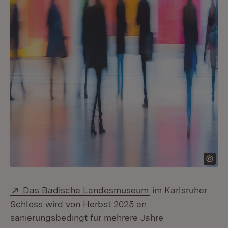
Extern:
(Öffnet in neuem F
Das Badische Landesmuseum
im Karlsruher
Schloss wird von Herbst 2025 an
sanierungsbedingt für mehrere Jahre