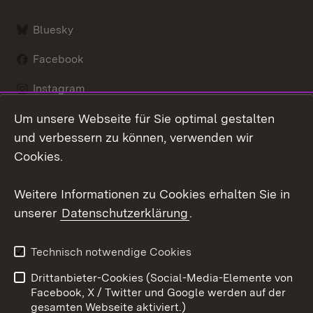
Bluesky
Facebook
Instagram
Um unsere Webseite für Sie optimal gestalten
LinkedIn
und verbessern zu können, verwenden wir
Social Wall
Cookies.
Youtube
Weitere Informationen zu Cookies erhalten Sie in
unserer
Datenschutzerklärung
.
Zum 
Kontakt
Benutzungshinweise
Technisch notwendige Cookies
Datenschutz
Barrierefreiheit
Drittanbieter-Cookies (Social-Media-Elemente von
Impressum
Cookies
Facebook, X / Twitter und Google werden auf der
gesamten Webseite aktiviert.)