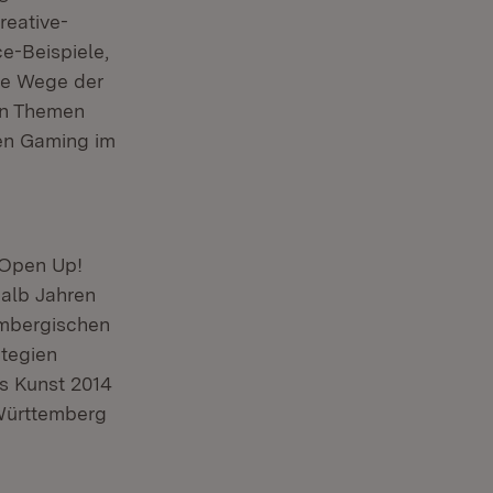
reative-
e-Beispiele,
eue Wege der
den Themen
men Gaming im
„Open Up!
halb Jahren
embergischen
ategien
s Kunst 2014
-Württemberg