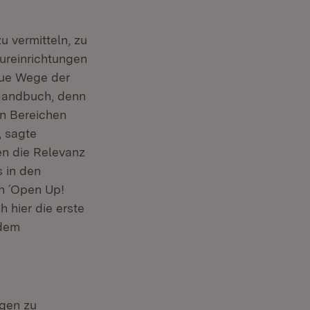
u vermitteln, zu
ureinrichtungen
eue Wege der
 Handbuch, denn
en Bereichen
, sagte
en die Relevanz
s in den
n ´Open Up!
h hier die erste
 dem
ogen zu