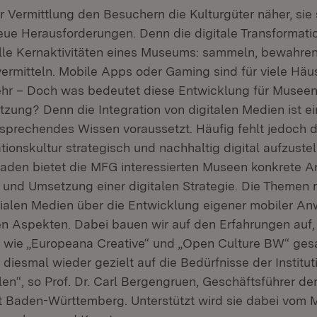
 Vermittlung den Besuchern die Kulturgüter näher, sie
eue Herausforderungen. Denn die digitale Transformatio
alle Kernaktivitäten eines Museums: sammeln, bewahren
vermitteln. Mobile Apps oder Gaming sind für viele Häu
r – Doch was bedeutet diese Entwicklung für Museen 
zung? Denn die Integration von digitalen Medien ist e
tsprechendes Wissen voraussetzt. Häufig fehlt jedoch
ionskultur strategisch und nachhaltig digital aufzustel
aden bietet die MFG interessierten Museen konkrete A
 und Umsetzung einer digitalen Strategie. Die Themen 
ialen Medien über die Entwicklung eigener mobiler A
en Aspekten. Dabei bauen wir auf den Erfahrungen auf, 
n wie „Europeana Creative“ und „Open Culture BW“ ge
iesmal wieder gezielt auf die Bedürfnisse der Instituti
en“, so Prof. Dr. Carl Bergengruen, Geschäftsführer de
t Baden-Württemberg. Unterstützt wird sie dabei vom M