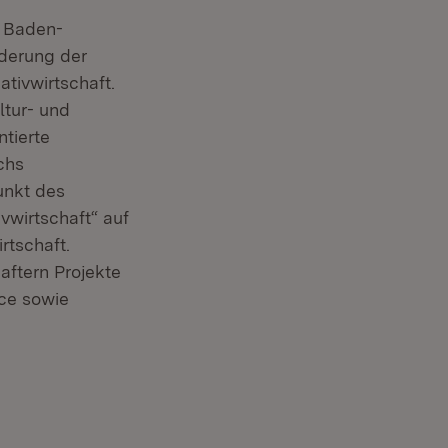
s Baden-
derung der
tivwirtschaft.
ltur- und
tierte
chs
unkt des
vwirtschaft“ auf
rtschaft.
aftern Projekte
ce sowie