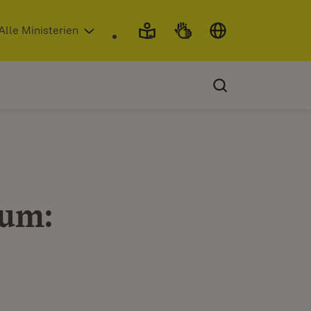
 in neuem Fenster)
Alle Ministerien
eum: