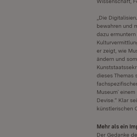
Wissenschaft, F
„Die Digitalisie
bewahren und mi
dazu ermuntern 
Kulturvermittlu
er zeigt, wie Mu
ändern und somi
Kunststaatssekr
dieses Themas s
fachspezifische
Museum` einem br
Devise.“ Klar s
künstlerischen 
Mehr als ein Im
Der Gedanke des