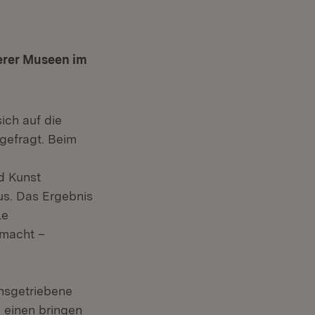
serer Museen im
ch auf die
 gefragt. Beim
d Kunst
us. Das Ergebnis
le
macht –
onsgetriebene
m einen bringen