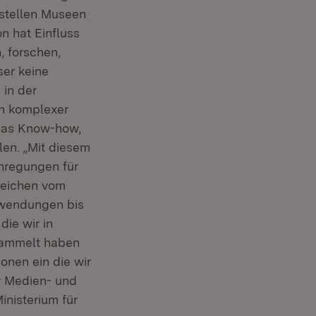
 stellen Museen
n hat Einfluss
, forschen,
ser keine
in der
in komplexer
 das Know-how,
len. „Mit diesem
nregungen für
reichen vom
nwendungen bis
die wir in
sammelt haben
onen ein die wir
r Medien- und
inisterium für