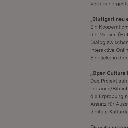
Verfügung gestel
„
Stuttgart neu 
Ein Kooperation
der Medien (HdM)
Dialog zwischen
interaktive Onli
Einblicke in den
„Open Culture 
Das Projekt stä
Libraries/Bibli
die Erprobung n
Ansatz für Ausst
digitale Kulturd