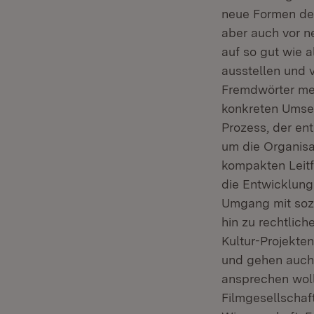
neue Formen der
aber auch vor n
auf so gut wie 
ausstellen und 
Fremdwörter meh
konkreten Umset
Prozess, der en
um die Organisat
kompakten Leitf
die Entwicklung
Umgang mit soz
hin zu rechtlich
Kultur-Projekte
und gehen auch d
ansprechen woll
Filmgesellschaf