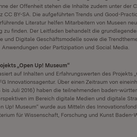
nne der Offenheit stehen die Inhalte zudem unter der C
 CC BY-SA. Die aufgeführten Trends und Good-Practic
rführende Literatur helfen Mitarbeitern von Museen n
ng zu finden. Der Leitfaden behandelt die grundlegen
gie und Digitale Geschäftsmodelle sowie die Trendthe
 Anwendungen oder Partizipation und Social Media.
rojekts „Open Up! Museum“
asiert auf Inhalten und Erfahrungswerten des Projekts 
 Innovationsagentur. Über einen Zeitraum von einein
 bis Juli 2016) haben die teilnehmenden baden-württ
spektiven im Bereich digitale Medien und digitale Str
en Up! Museum“ wurde aus Mitteln des Innovationsfond
terium für Wissenschaft, Forschung und Kunst Baden