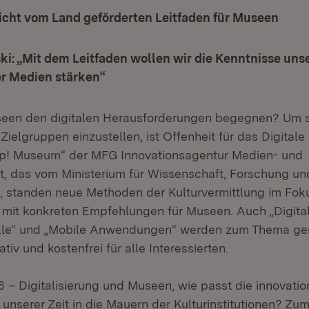
icht vom Land geförderten Leitfaden für Museen
i: „Mit dem Leitfaden wollen wir die Kenntnisse un
er Medien stärken“
een den digitalen Herausforderungen begegnen? Um si
Zielgruppen einzustellen, ist Offenheit für das Digitale
Up! Museum“ der MFG Innovationsagentur Medien- und
ft, das vom Ministerium für Wissenschaft, Forschung un
, standen neue Methoden der Kulturvermittlung im Fok
en mit konkreten Empfehlungen für Museen. Auch „Digita
le“ und „Mobile Anwendungen“ werden zum Thema ge
tiv und kostenfrei für alle Interessierten.
.16 – Digitalisierung und Museen, wie passt die innovati
 unserer Zeit in die Mauern der Kulturinstitutionen? Zu