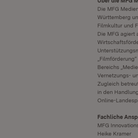
Über die MFG M
Die MFG Medien-
Württemberg un
Filmkultur und 
Die MFG agiert 
Wirtschaftsförd
Unterstützungs
„Filmförderung“
Bereichs „Medie
Vernetzungs- und
Zugleich betreu
in den Handlung
Online-Landesp
Fachliche Ansp
MFG Innovations
Heike Kramer