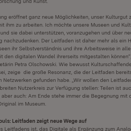
orschung und Kunst.
rung eröffnet ganz neue Möglichkeiten, unser Kulturgut z
t ihm zu arbeiten. Ich möchte unsere Museen und Kult
und sie dabei unterstützen, voranzugehen und über n
ng nachzudenken. Der Leitfaden ist daher mehr als ein
seen ihr Selbstverständnis und ihre Arbeitsweise in all
t den digitalen Wandel ihrerseits mitgestalten können“
etärin Petra Olschowski. Wie bewusst Kulturschaffend
ei, zeige die große Resonanz, die der Leitfaden bereit
n Netzwerken gefunden habe. „Wir wollen den Leitfade
eiten Nutzerkreis zur Verfügung stellen: Teilen ist auc
ei aber auch: Am Ende stehe immer die Begegnung mit
Original im Museum.
puls: Leitfaden zeigt neue Wege auf
 Leitfadens ist, das Digitale als Ergänzung zum Anal