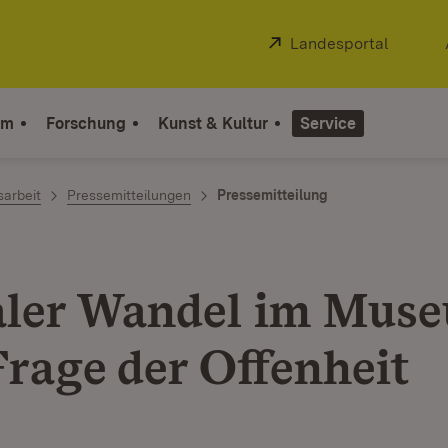
Extern:
Landesportal
(Öffnet
um
Forschung
Kunst & Kultur
Service
sarbeit
Pressemitteilungen
Pressemitteilung
aler Wandel im Mus
Frage der Offenheit