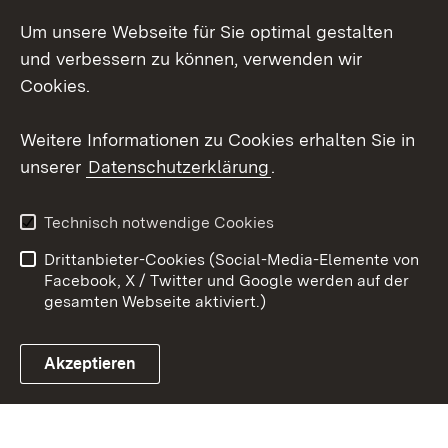
Um unsere Webseite für Sie optimal gestalten
LinkedIn
und verbessern zu können, verwenden wir
Social Wall
Cookies.
Youtube
Weitere Informationen zu Cookies erhalten Sie in
unserer
Datenschutzerklärung
.
Zum 
Kontakt
Benutzungshinweise
Technisch notwendige Cookies
Datenschutz
Barrierefreiheit
Drittanbieter-Cookies (Social-Media-Elemente von
Impressum
Cookies
Facebook, X / Twitter und Google werden auf der
gesamten Webseite aktiviert.)
Akzeptieren
Link zum Landesportal