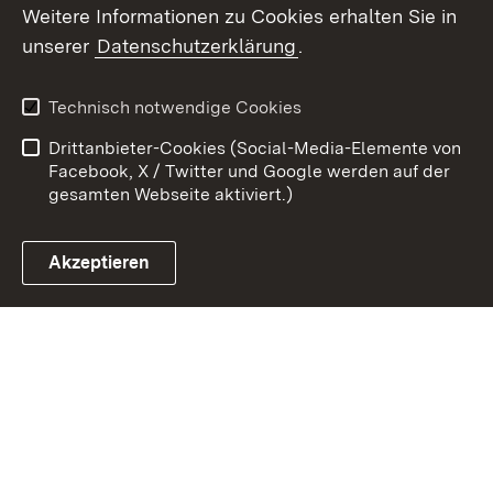
Weitere Informationen zu Cookies erhalten Sie in
unserer
Datenschutzerklärung
.
Zum 
Kontakt
Benutzungshinweise
Technisch notwendige Cookies
Datenschutz
Barrierefreiheit
Drittanbieter-Cookies (Social-Media-Elemente von
Impressum
Cookies
Facebook, X / Twitter und Google werden auf der
gesamten Webseite aktiviert.)
Akzeptieren
Link zum Landesportal