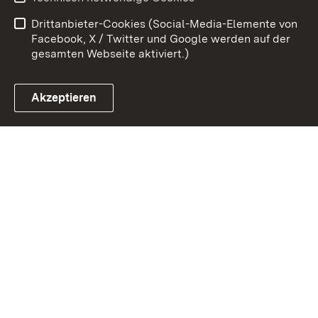
Datenschutz
Barrierefreiheit
Drittanbieter-Cookies (Social-Media-Elemente von
Impressum
Cookies
Facebook, X / Twitter und Google werden auf der
gesamten Webseite aktiviert.)
Akzeptieren
Link zum Landesportal