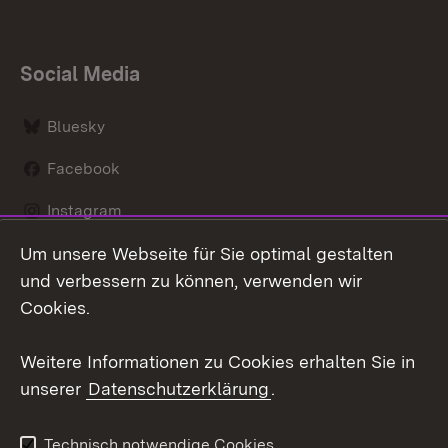
Social Media
Bluesky
Facebook
Instagram
Um unsere Webseite für Sie optimal gestalten
LinkedIn
und verbessern zu können, verwenden wir
Social Wall
Cookies.
Youtube
Weitere Informationen zu Cookies erhalten Sie in
unserer
Datenschutzerklärung
.
Zum 
Kontakt
Benutzungshinweise
Technisch notwendige Cookies