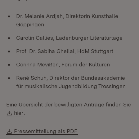
Dr. Melanie Ardjah, Direktorin Kunsthalle
Göppingen
Carolin Callies, Ladenburger Literaturtage
Prof. Dr. Sabiha Ghellal, HdM Stuttgart
Corinna Mevißen, Forum der Kulturen
René Schuh, Direktor der Bundesakademie
für musikalische Jugendbildung Trossingen
Eine Übersicht der bewilligten Anträge finden Sie
Download:
(Öffnet in neuem Fenster)
hier
.
Download:
(Öffnet in neuem Fenste
Pressemitteilung als PDF