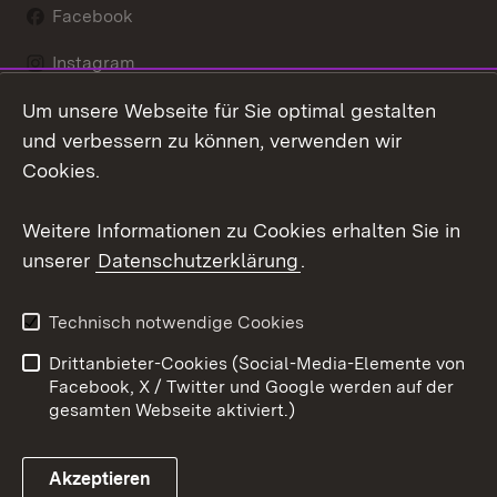
Facebook
Instagram
Um unsere Webseite für Sie optimal gestalten
LinkedIn
und verbessern zu können, verwenden wir
Social Wall
Cookies.
Youtube
Weitere Informationen zu Cookies erhalten Sie in
unserer
Datenschutzerklärung
.
Zum 
Kontakt
Benutzungshinweise
Technisch notwendige Cookies
Datenschutz
Barrierefreiheit
Drittanbieter-Cookies (Social-Media-Elemente von
Impressum
Cookies
Facebook, X / Twitter und Google werden auf der
gesamten Webseite aktiviert.)
Akzeptieren
Link zum Landesportal