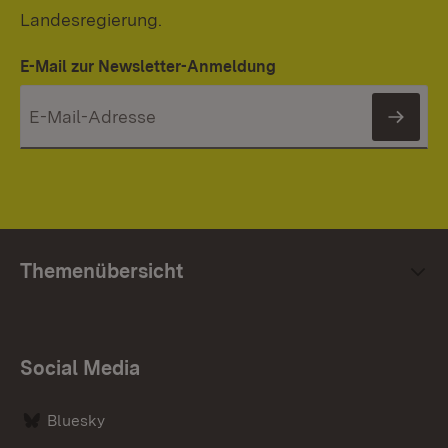
Landesregierung.
E-Mail zur Newsletter-Anmeldung
News
Themenübersicht
Social Media
Bluesky