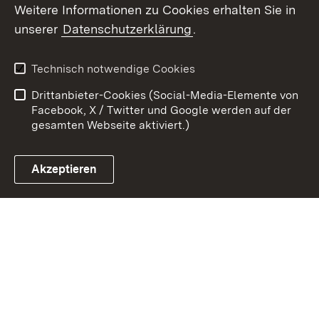
Weitere Informationen zu Cookies erhalten Sie in
unserer
Datenschutzerklärung
.
Zum 
Kontakt
Benutzungshinweise
Technisch notwendige Cookies
Datenschutz
Barrierefreiheit
Drittanbieter-Cookies (Social-Media-Elemente von
Impressum
Cookies
Facebook, X / Twitter und Google werden auf der
gesamten Webseite aktiviert.)
Akzeptieren
Link zum Landesportal