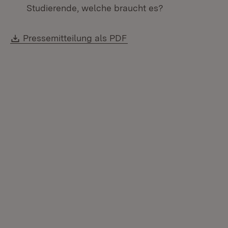
Studierende, welche braucht es?
Download:
(Öffnet in neuem Fenste
Pressemitteilung als PDF