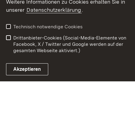
Weitere Informationen zu Cookies erhalten Sie in
unserer
Datenschutzerklärung
.
Zum 
Kontakt
Benutzungshinweise
Technisch notwendige Cookies
Datenschutz
Barrierefreiheit
Drittanbieter-Cookies (Social-Media-Elemente von
Impressum
Cookies
Facebook, X / Twitter und Google werden auf der
gesamten Webseite aktiviert.)
Akzeptieren
Link zum Landesportal