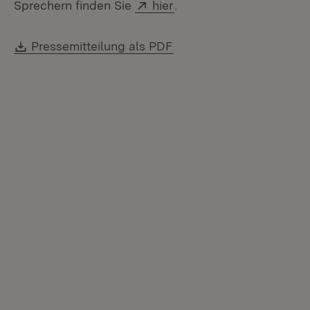
Extern:
(Öffnet in neuem Fenste
Sprechern finden Sie
hier
.
Download:
(Öffnet in neuem Fenste
Pressemitteilung als PDF