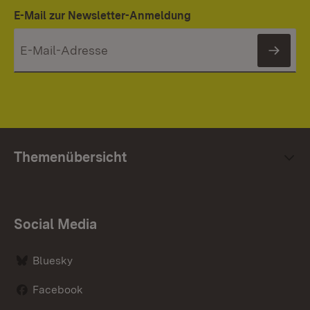
E-Mail zur Newsletter-Anmeldung
News
Themenübersicht
Social Media
Bluesky
Facebook