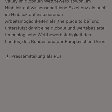
Valley im globalen Wettbewerb sowohl im
Hinblick auf wissenschaftliche Exzellenz als auch
im Hinblick auf inspirierende
Arbeitsmöglichkeiten als „the place to be“ und
unterstützt damit eine globale und wertebasierte
technologische Wettbewerbsfähigkeit des
Landes, des Bundes und der Europäischen Union.
Download:
(Öffnet in neuem Fenste
Pressemitteilung als PDF