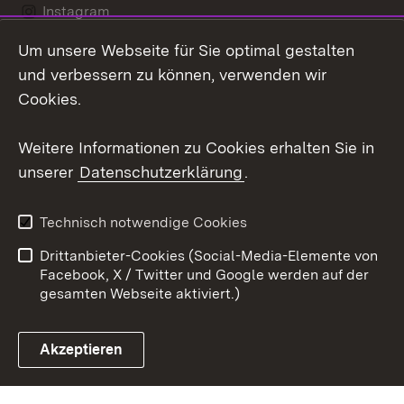
Instagram
Um unsere Webseite für Sie optimal gestalten
LinkedIn
und verbessern zu können, verwenden wir
Social Wall
Cookies.
Youtube
Weitere Informationen zu Cookies erhalten Sie in
unserer
Datenschutzerklärung
.
Zum 
Kontakt
Benutzungshinweise
Technisch notwendige Cookies
Datenschutz
Barrierefreiheit
Drittanbieter-Cookies (Social-Media-Elemente von
Impressum
Cookies
Facebook, X / Twitter und Google werden auf der
gesamten Webseite aktiviert.)
Akzeptieren
Link zum Landesportal