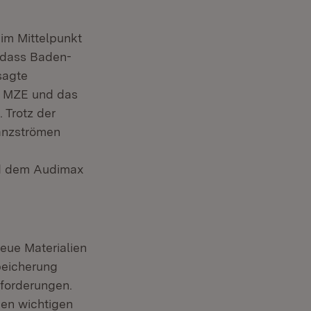
im Mittelpunkt
, dass Baden-
sagte
as MZE und das
 Trotz der
nanzströmen
d dem Audimax
neue Materialien
peicherung
sforderungen.
nen wichtigen