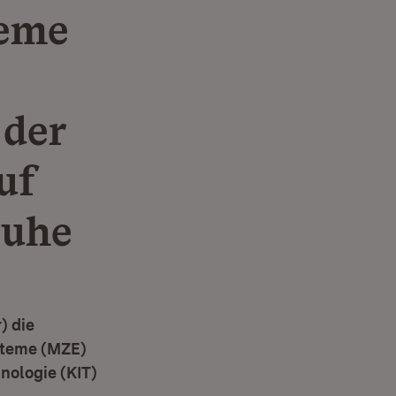
teme
 der
uf
ruhe
) die
steme (MZE)
nologie (KIT)