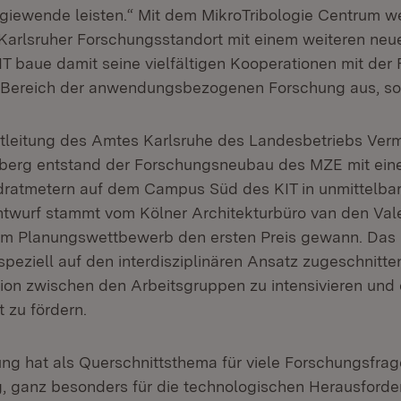
rgiewende leisten.“ Mit dem MikroTribologie Centrum w
 Karlsruher Forschungsstandort mit einem weiteren neue
IT baue damit seine vielfältigen Kooperationen mit der
m Bereich der anwendungsbezogenen Forschung aus, s
ktleitung des Amtes Karlsruhe des Landesbetriebs Ve
erg entstand der Forschungsneubau des MZE mit eine
dratmetern auf dem Campus Süd des KIT in unmittelba
twurf stammt vom Kölner Architekturbüro van den Vale
nem Planungswettbewerb den ersten Preis gewann. Das
peziell auf den interdisziplinären Ansatz zugeschnitten
on zwischen den Arbeitsgruppen zu intensivieren und 
 zu fördern.
ung hat als Querschnittsthema für viele Forschungsfra
 ganz besonders für die technologischen Herausforder