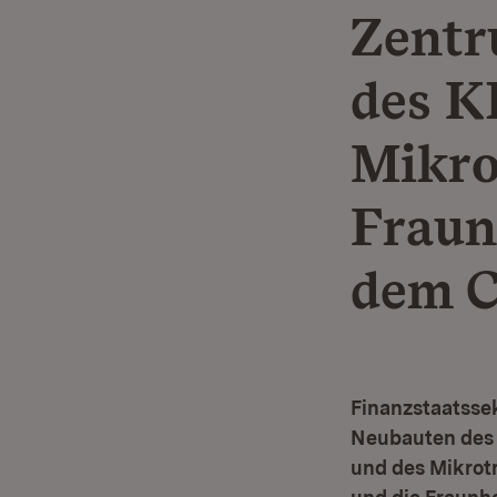
Zentr
des K
Mikro
Fraun
dem C
Finanzstaatssek
Neubauten des 
und des Mikrotr