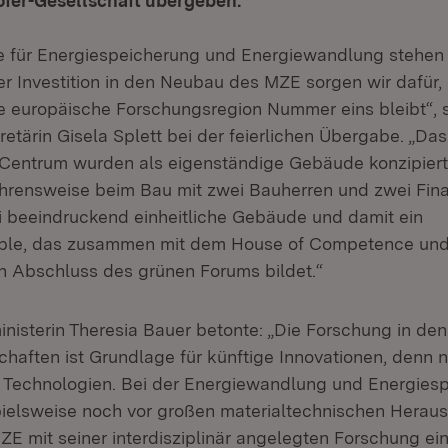
ofer-Gesellschaft übergeben.
 für Energiespeicherung und Energiewandlung stehen 
er Investition in den Neubau des MZE sorgen wir dafür
 europäische Forschungsregion Nummer eins bleibt“, 
retärin Gisela Splett bei der feierlichen Übergabe. „D
 Centrum wurden als eigenständige Gebäude konzipiert.
ahrensweise beim Bau mit zwei Bauherren und zwei Fi
 beeindruckend einheitliche Gebäude und damit ein
le, das zusammen mit dem House of Competence un
n Abschluss des grünen Forums bildet.“
nisterin Theresia Bauer betonte: „Die Forschung in den
chaften ist Grundlage für künftige Innovationen, denn 
 Technologien. Bei der Energiewandlung und Energies
pielsweise noch vor großen materialtechnischen Herau
ZE mit seiner interdisziplinär angelegten Forschung ei