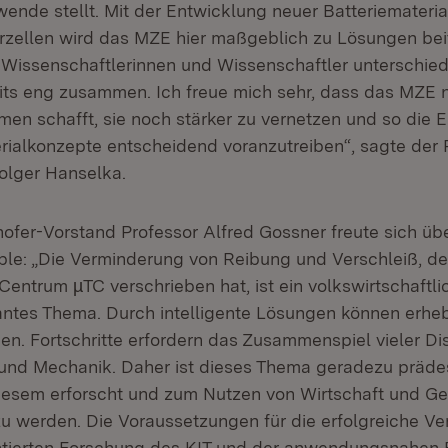
wende stellt. Mit der Entwicklung neuer Batteriemateria
rzellen wird das MZE hier maßgeblich zu Lösungen bei
 Wissenschaftlerinnen und Wissenschaftler unterschied
eits eng zusammen. Ich freue mich sehr, dass das MZE 
en schafft, sie noch stärker zu vernetzen und so die 
erialkonzepte entscheidend voranzutreiben“, sagte der 
Holger Hanselka.
ofer-Vorstand Professor Alfred Gossner freute sich üb
: „Die Verminderung von Reibung und Verschleiß, der
Centrum µTC verschrieben hat, ist ein volkswirtschaftli
evantes Thema. Durch intelligente Lösungen können erhe
n. Fortschritte erfordern das Zusammenspiel vieler Dis
und Mechanik. Daher ist dieses Thema geradezu prädest
iesem erforscht und zum Nutzen von Wirtschaft und Ge
u werden. Die Voraussetzungen für die erfolgreiche V
ntierten Forschung des KIT und der anwendungsnahen