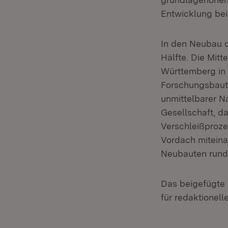
Entwicklung bei
In den Neubau d
Hälfte. Die Mit
Württemberg in 
Forschungsbaute
unmittelbarer N
Gesellschaft, d
Verschleißproze
Vordach miteina
Neubauten rund
Das beigefügte 
für redaktione