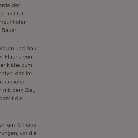
erde der
n Institut
 Fraunhofer-
o Bauer.
rmögen und Bau
r Fläche von
rer Nähe zum
ntyn, das im
 räumliche
 mit dem Ziel,
damit die
gen am KIT eine
ungen, vor die