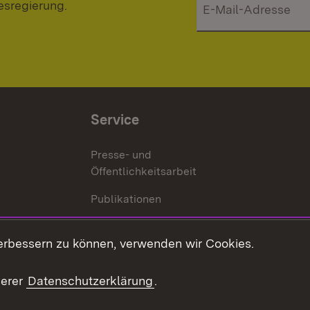
esregierung.
Service
Presse- und
Öffentlichkeitsarbeit
Publikationen
Kontakt
es
erbessern zu können, verwenden wir Cookies.
Mediathek
serer
Datenschutzerklärung
.
Ausschreibungen
tur