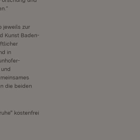
den.“
 jeweils zur
und Kunst Baden-
tlicher
nd in
unhofer-
 und
gemeinsames
in die beiden
ruhe" kostenfrei