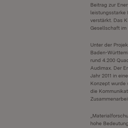
Beitrag zur Ene
leistungsstarke
verstärkt. Das K
Gesellschaft i
Unter der Proje
Baden-Württemb
rund 4.200 Qua
Audimax. Der En
Jahr 2011 in ei
Konzept wurde s
die Kommunikati
Zusammenarbeit
„Materialforsch
hohe Bedeutung,