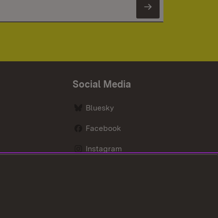
Newsletter 
Social Media
Bluesky
Facebook
Instagram
LinkedIn
Social Wall
Youtube