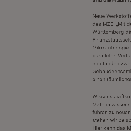
und die Fraunh
Neue Werkstoffe
des MZE. „Mit d
Württemberg die
Finanzstaatssek
MikroTribologie
parallelen Verf
entstanden zwei
Gebäudeensemb
einen räumliche
Wissenschaftsmi
Materialwissens
führen zu neuen
stehen wir beis
Hier kann das M