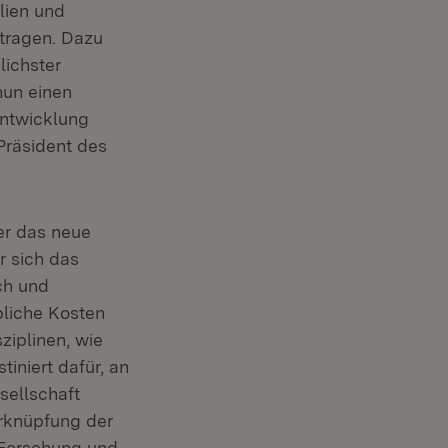
lien und
tragen. Dazu
lichster
nun einen
Entwicklung
Präsident des
er das neue
 sich das
ch und
bliche Kosten
ziplinen, wie
iniert dafür, an
sellschaft
erknüpfung der
 Forschung und