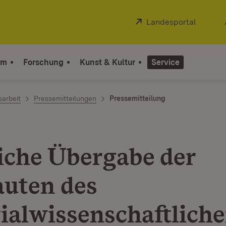
Extern:
Landesportal
(Öffnet
um
Forschung
Kunst & Kultur
Service
sarbeit
Pressemitteilungen
Pressemitteilung
liche Übergabe der
uten des
ialwissenschaftlich