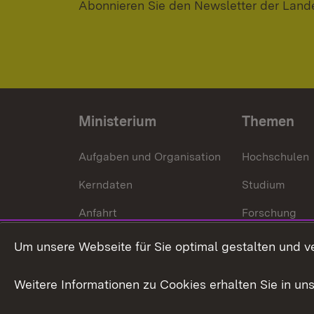
Abonnieren Sie den Newsletter der Land
Ministerium
Themen
Aufgaben und Organisation
Hochschulen
Kerndaten
Studium
Anfahrt
Forschung
International
Um unsere Webseite für Sie optimal gestalten und v
Europa
Weitere Informationen zu Cookies erhalten Sie in un
Kunst und Kul