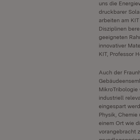
uns die Energie
druckbarer Sola
arbeiten am KIT
Disziplinen ber
geeigneten Rahm
innovativer Mat
KIT, Professor 
Auch der Fraunh
Gebäudeensemble
MikroTribologie 
industriell rel
eingespart werde
Physik, Chemie 
einem Ort wie d
vorangebracht z
grundlagenorie