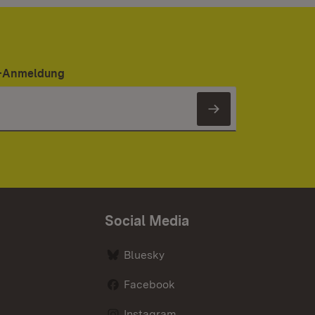
er-Anmeldung
Newsletter 
Social Media
Bluesky
Facebook
Instagram