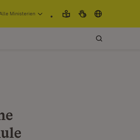
 in neuem Fenster)
Alle Ministerien
he
ule