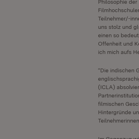
Philosophie der
Filmhochschulen
Teilnehmer/-inne
uns stolz und gl
einen so bedeut
Offenheit und K
ich mich aufs H
“Die indischen 
englischsprachig
(ICLA) absolvie
Partnerinstituti
filmischen Gesc
Hintergründe und
Teilnehmerinnen
Im Gegenzug wi