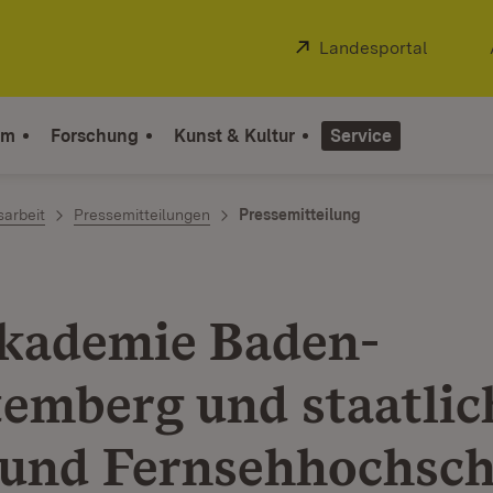
Extern:
Landesportal
(Öffnet
um
Forschung
Kunst & Kultur
Service
sarbeit
Pressemitteilungen
Pressemitteilung
kademie Baden-
emberg und staatlic
 und Fernsehhochsch