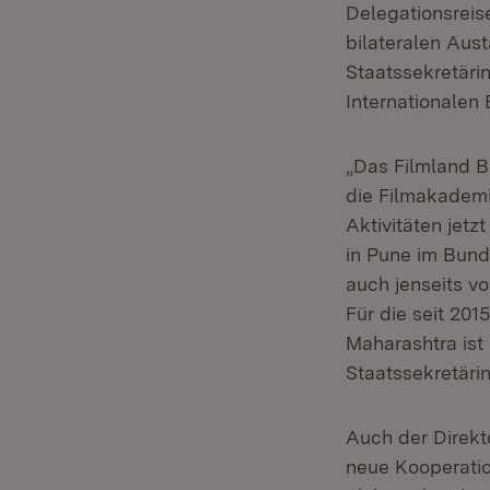
Delegationsreis
bilateralen Au
Staatssekretäri
Internationalen
„Das Filmland B
die Filmakademie
Aktivitäten jetz
in Pune im Bund
auch jenseits v
Für die seit 2
Maharashtra ist
Staatssekretäri
Auch der Direkto
neue Kooperation