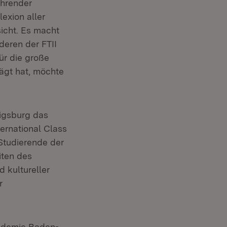
ührender
exion aller
sicht. Es macht
deren der FTII
ür die große
ägt hat, möchte
igsburg das
ternational Class
Studierende der
iten des
 kultureller
r
kademie Baden-