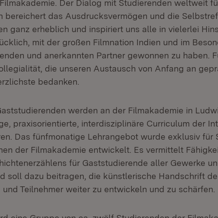
 Filmakademie. Der Dialog mit Studierenden weltweit f
 bereichert das Ausdrucksvermögen und die Selbstrefl
n ganz erheblich und inspiriert uns alle in vielerlei Hin
ücklich, mit der großen Filmnation Indien und im Beson
enden und anerkannten Partner gewonnen zu haben. F
ollegialität, die unseren Austausch von Anfang an gepr
erzlichste bedanken.
Gaststudierenden werden an der Filmakademie in Ludw
e, praxisorientierte, interdisziplinäre Curriculum der In
ren. Das fünfmonatige Lehrangebot wurde exklusiv für 
onen der Filmakademie entwickelt. Es vermittelt Fähigke
hichtenerzählens für Gaststudierende aller Gewerke und
 soll dazu beitragen, die künstlerische Handschrift de
 und Teilnehmer weiter zu entwickeln und zu schärfen.
rd eine Gruppe von ca. zwölf Studierenden der Filma