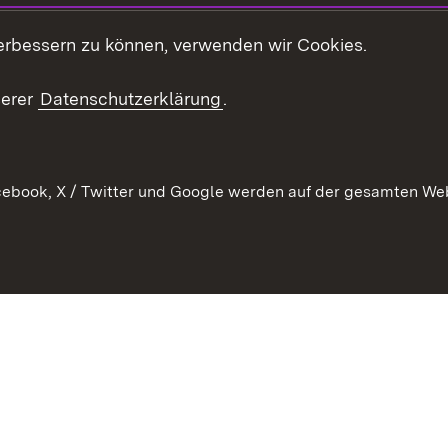
Kontakt
es
erbessern zu können, verwenden wir Cookies.
Mediathek
serer
Datenschutzerklärung
.
Ausschreibungen
tur
ebook, X / Twitter und Google werden auf der gesamten Webs
Kontakt
Benutzungshinweise
Datens