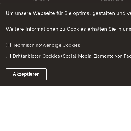
International
Um unsere Webseite für Sie optimal gestalten und v
Europa
Weitere Informationen zu Cookies erhalten Sie in un
Kunst und Kul
Technisch notwendige Cookies
Drittanbieter-Cookies (Social-Media-Elemente von Fac
Link zum Landesportal
Akzeptieren