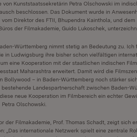
e von Kunststaatssekretärin Petra Olschowski im indis
stausch beschlossen. Das Dokument wurde in Anwesenh
n vom Direktor des FTII, Bhupendra Kainthola, und dem
 Büros der Filmakademie, Guido Lukoschek, unterzeichn
aden-Württemberg nimmt stetig an Bedeutung zu. Ich 
 in Ludwigsburg ihre bisher schon vielfältigen interna
t um eine Kooperation mit der staatlichen indischen Fil
esstaat Maharashtra erweitert. Damit wird die Filmszen
on Bollywood – in Baden-Württemberg noch stärker sic
015 bestehende Landespartnerschaft zwischen Baden-W
 diese neue Kooperation im Filmbereich ein echter Gewi
n Petra Olschowski.
r der Filmakademie, Prof. Thomas Schadt, zeigt sich er
: „Das internationale Netzwerk spielt eine zentrale Rol