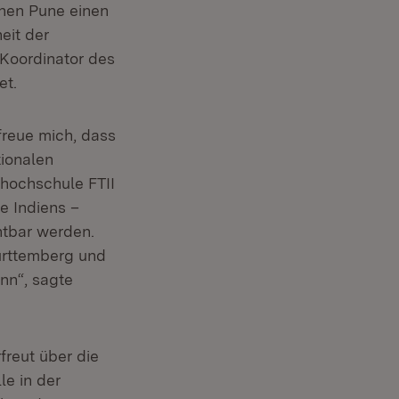
chen Pune einen
eit der
 Koordinator des
et.
freue mich, dass
tionalen
mhochschule FTII
e Indiens –
htbar werden.
ürttemberg und
nn“, sagte
freut über die
le in der