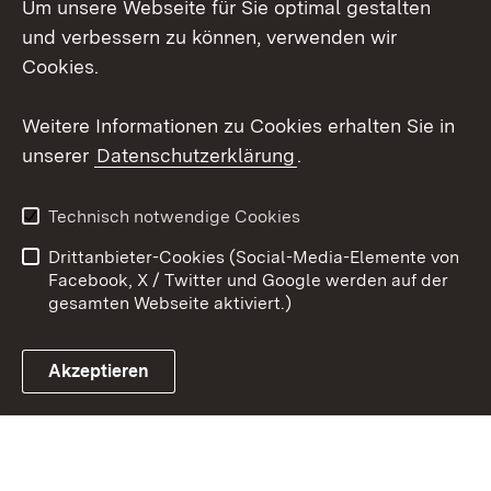
Um unsere Webseite für Sie optimal gestalten
LinkedIn
und verbessern zu können, verwenden wir
Social Wall
Cookies.
Youtube
Weitere Informationen zu Cookies erhalten Sie in
unserer
Datenschutzerklärung
.
Zum 
Kontakt
Benutzungshinweise
Technisch notwendige Cookies
Datenschutz
Barrierefreiheit
Drittanbieter-Cookies (Social-Media-Elemente von
Impressum
Cookies
Facebook, X / Twitter und Google werden auf der
gesamten Webseite aktiviert.)
Akzeptieren
Link zum Landesportal