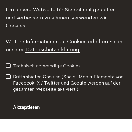
Um unsere Webseite für Sie optimal gestalten
LinkedIn
und verbessern zu können, verwenden wir
Social Wall
Cookies.
Youtube
Weitere Informationen zu Cookies erhalten Sie in
unserer
Datenschutzerklärung
.
Zum 
Kontakt
Benutzungshinweise
Technisch notwendige Cookies
Datenschutz
Barrierefreiheit
Drittanbieter-Cookies (Social-Media-Elemente von
Impressum
Cookies
Facebook, X / Twitter und Google werden auf der
gesamten Webseite aktiviert.)
Akzeptieren
Link zum Landesportal