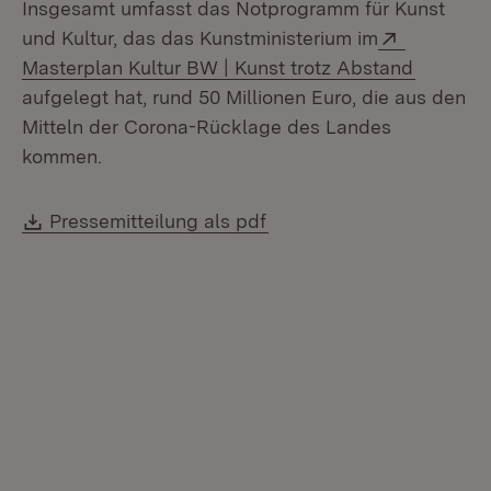
Insgesamt umfasst das Notprogramm für Kunst
Extern:
und Kultur, das das Kunstministerium im
(Öffnet 
Masterplan Kultur BW | Kunst trotz Abstand
aufgelegt hat, rund 50 Millionen Euro, die aus den
Mitteln der Corona-Rücklage des Landes
kommen.
Download:
(Öffnet in neuem Fenster
Pressemitteilung als pdf