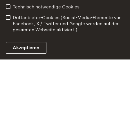
Kontakt
Benutzungshinweise
Technisch notwendige Cookies
Datenschutz
Barrierefreiheit
Drittanbieter-Cookies (Social-Media-Elemente von
Impressum
Cookies
Facebook, X / Twitter und Google werden auf der
gesamten Webseite aktiviert.)
Akzeptieren
Link zum Landesportal