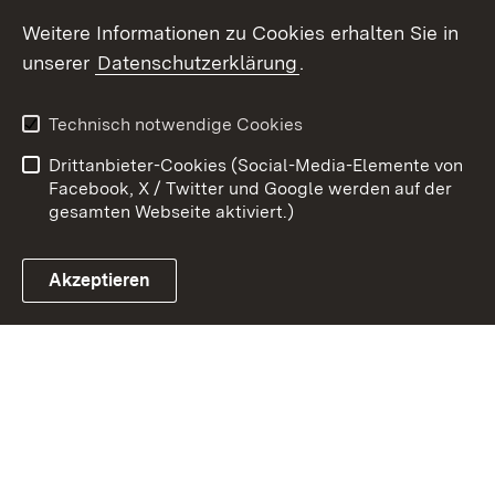
Youtube
Weitere Informationen zu Cookies erhalten Sie in
unserer
Datenschutzerklärung
.
Zum 
Kontakt
Benutzungshinweise
Technisch notwendige Cookies
Datenschutz
Barrierefreiheit
Drittanbieter-Cookies (Social-Media-Elemente von
Impressum
Cookies
Facebook, X / Twitter und Google werden auf der
gesamten Webseite aktiviert.)
Akzeptieren
Link zum Landesportal