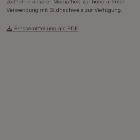
zeitnah in unserer
Mediathek
zur honorarfreien
Verwendung mit Bildnachweis zur Verfügung.
Download:
(Öffnet in neuem Fenste
Pressemitteilung als PDF