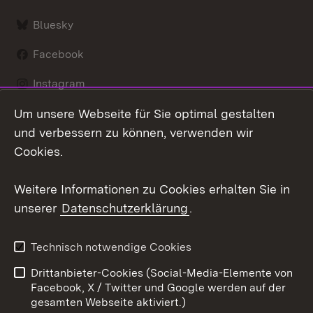
Bluesky
Facebook
Instagram
Um unsere Webseite für Sie optimal gestalten
LinkedIn
und verbessern zu können, verwenden wir
Social Wall
Cookies.
Youtube
Weitere Informationen zu Cookies erhalten Sie in
unserer
Datenschutzerklärung
.
Zum 
Kontakt
Benutzungshinweise
Technisch notwendige Cookies
Datenschutz
Barrierefreiheit
Drittanbieter-Cookies (Social-Media-Elemente von
Impressum
Cookies
Facebook, X / Twitter und Google werden auf der
gesamten Webseite aktiviert.)