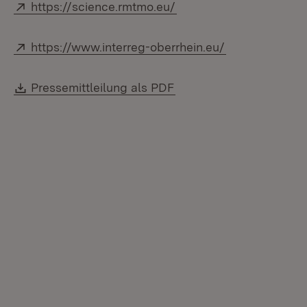
Extern:
(Öffnet in neuem Fenst
https://science.rmtmo.eu/
Extern:
(Öffnet in neu
https://www.interreg-oberrhein.eu/
Download:
(Öffnet in neuem Fenste
Pressemittleilung als PDF