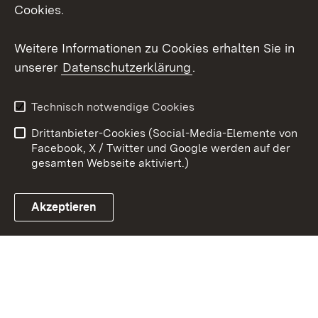
Social Wall
Cookies.
Youtube
Weitere Informationen zu Cookies erhalten Sie in
unserer
Datenschutzerklärung
.
Zum 
Kontakt
Benutzungshinweise
Technisch notwendige Cookies
Datenschutz
Barrierefreiheit
Drittanbieter-Cookies (Social-Media-Elemente von
Impressum
Cookies
Facebook, X / Twitter und Google werden auf der
gesamten Webseite aktiviert.)
Akzeptieren
Link zum Landesportal