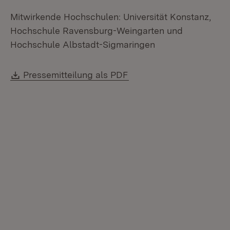
Mitwirkende Hochschulen: Universität Konstanz,
Hochschule Ravensburg-Weingarten und
Hochschule Albstadt-Sigmaringen
Download:
(Öffnet in neuem Fenste
Pressemitteilung als PDF