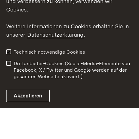
und verbessern zu können, verwenden wir
Social Wall
Cookies.
Youtube
Weitere Informationen zu Cookies erhalten Sie in
unserer
Datenschutzerklärung
.
Zum 
Kontakt
Benutzungshinweise
Technisch notwendige Cookies
Datenschutz
Barrierefreiheit
Drittanbieter-Cookies (Social-Media-Elemente von
Impressum
Cookies
Facebook, X / Twitter und Google werden auf der
gesamten Webseite aktiviert.)
Akzeptieren
Link zum Landesportal