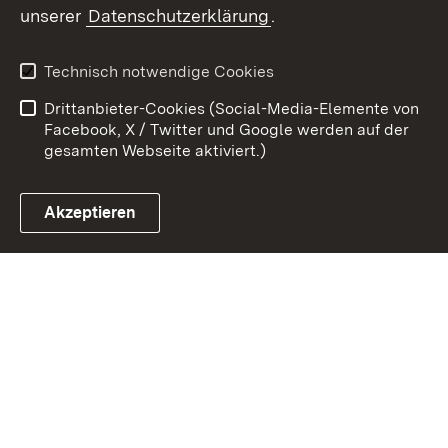
unserer
Datenschutzerklärung
.
Zum 
Kontakt
Benutzungshinweise
Technisch notwendige Cookies
Datenschutz
Barrierefreiheit
Drittanbieter-Cookies (Social-Media-Elemente von
Impressum
Cookies
Facebook, X / Twitter und Google werden auf der
gesamten Webseite aktiviert.)
Akzeptieren
Link zum Landesportal