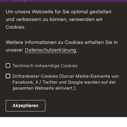
Um unsere Webseite für Sie optimal gestalten
LinkedIn
und verbessern zu können, verwenden wir
Social Wall
Cookies.
Youtube
Weitere Informationen zu Cookies erhalten Sie in
unserer
Datenschutzerklärung
.
Zum 
Kontakt
Benutzungshinweise
Technisch notwendige Cookies
Datenschutz
Barrierefreiheit
Drittanbieter-Cookies (Social-Media-Elemente von
Impressum
Cookies
Facebook, X / Twitter und Google werden auf der
gesamten Webseite aktiviert.)
Akzeptieren
Link zum Landesportal