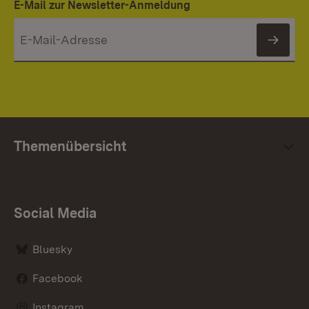
E-Mail zur Newsletter-Anmeldung
News
Themenübersicht
Social Media
Bluesky
Facebook
Instagram