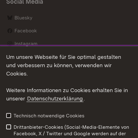
Social Media
Bluesky
Facebook
Instagram
Um unsere Webseite für Sie optimal gestalten
LinkedIn
und verbessern zu können, verwenden wir
Social Wall
Cookies.
Youtube
Weitere Informationen zu Cookies erhalten Sie in
unserer
Datenschutzerklärung
.
Zum 
Kontakt
Benutzungshinweise
Technisch notwendige Cookies
Datenschutz
Barrierefreiheit
Drittanbieter-Cookies (Social-Media-Elemente von
Impressum
Cookies
Facebook, X / Twitter und Google werden auf der