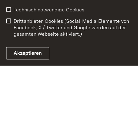
Kontakt
Benutzungshinweise
Technisch notwendige Cookies
Datenschutz
Barrierefreiheit
Drittanbieter-Cookies (Social-Media-Elemente von
Impressum
Cookies
Facebook, X / Twitter und Google werden auf der
gesamten Webseite aktiviert.)
Akzeptieren
Link zum Landesportal