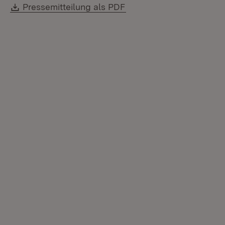
Download:
(Öffnet in neuem Fenste
Pressemitteilung als PDF