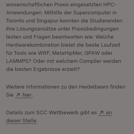
wissenschaftlichen Praxis eingesetzten HPC-
Anwendungen. Mithilfe der Supercomputer in
Toronto und Singapur konnten die Studierenden
ihre Lösungsansätze unter Praxisbedingungen
testen und Fragen beantworten wie: Welche
Hardwarekombination bietet die beste Laufzeit
für Tools wie WRF, MetaHipMer, GPAW oder
LAMMPS? Oder mit welchem Compiler werden
die besten Ergebnisse erzielt?
Weitere Informationen zu den Heidelbears finden
Extern:
(Öffnet in neuem Fenster)
Sie
hier
.
Extern:
Details zum SCC Wettbewerb gibt es
an
(Öffnet in neuem Fenster)
dieser Stelle
.