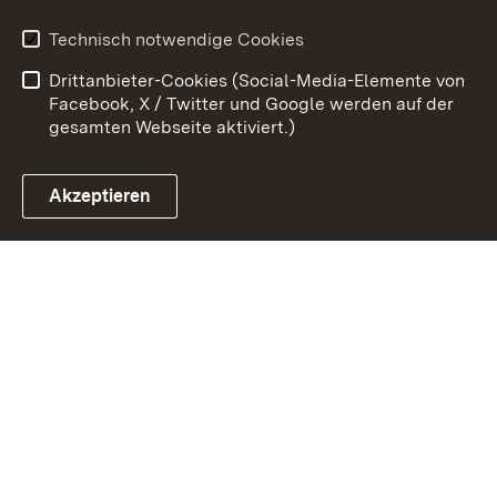
Kontakt
Benutzungshinweise
Technisch notwendige Cookies
Datenschutz
Barrierefreiheit
Drittanbieter-Cookies (Social-Media-Elemente von
Impressum
Cookies
Facebook, X / Twitter und Google werden auf der
gesamten Webseite aktiviert.)
Akzeptieren
Link zum Landesportal