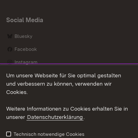
Social Media
Bluesky
Facebook
Instagram
Um unsere Webseite für Sie optimal gestalten
LinkedIn
und verbessern zu können, verwenden wir
Social Wall
Cookies.
Youtube
Weitere Informationen zu Cookies erhalten Sie in
unserer
Datenschutzerklärung
.
Zum 
Kontakt
Benutzungshinweise
Technisch notwendige Cookies
Datenschutz
Barrierefreiheit