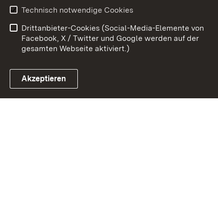
Technisch notwendige Cookies
Datenschutz
Barrierefreiheit
Drittanbieter-Cookies (Social-Media-Elemente von
Impressum
Cookies
Facebook, X / Twitter und Google werden auf der
gesamten Webseite aktiviert.)
Akzeptieren
Link zum Landesportal