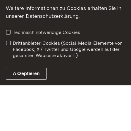
Youtube
Weitere Informationen zu Cookies erhalten Sie in
unserer
Datenschutzerklärung
.
Zum 
Kontakt
Benutzungshinweise
Technisch notwendige Cookies
Datenschutz
Barrierefreiheit
Drittanbieter-Cookies (Social-Media-Elemente von
Impressum
Cookies
Facebook, X / Twitter und Google werden auf der
gesamten Webseite aktiviert.)
Akzeptieren
Link zum Landesportal