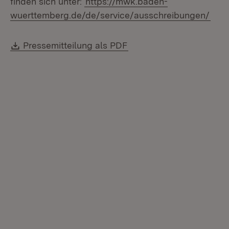
finden sich unter:
https://mwk.baden-
wuerttemberg.de/de/service/ausschreibungen/
Download:
(Öffnet in neuem Fenste
Pressemitteilung als PDF