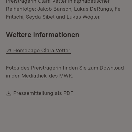
Preisträgerin Clara Vetter in alphabetischer
Reihenfolge: Jakob Bänsch, Lukas DeRungs, Fe
Fritschi, Seyda Sibel und Lukas Wögler.
Weitere Informationen
Extern:
(Öffnet in neuem Fenster
Homepage Clara Vetter
Fotos des Preisträgerin finden Sie zum Download
in der
Mediathek
des MWK.
Download:
(Öffnet in neuem Fenste
Pressemitteilung als PDF