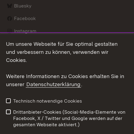
Bluesky
Facebook
Instagram
Um unsere Webseite für Sie optimal gestalten
LinkedIn
und verbessern zu können, verwenden wir
Social Wall
Cookies.
Youtube
Weitere Informationen zu Cookies erhalten Sie in
unserer
Datenschutzerklärung
.
Zum 
Kontakt
Benutzungshinweise
Technisch notwendige Cookies
Datenschutz
Barrierefreiheit
Drittanbieter-Cookies (Social-Media-Elemente von
Impressum
Cookies
Facebook, X / Twitter und Google werden auf der
gesamten Webseite aktiviert.)