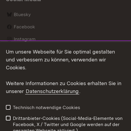
Bluesky
Facebook
Instagram
Um unsere Webseite für Sie optimal gestalten
LinkedIn
und verbessern zu können, verwenden wir
Social Wall
Cookies.
Youtube
Weitere Informationen zu Cookies erhalten Sie in
unserer
Datenschutzerklärung
.
Zum 
Kontakt
Benutzungshinweise
Technisch notwendige Cookies
Datenschutz
Barrierefreiheit
Drittanbieter-Cookies (Social-Media-Elemente von
Impressum
Cookies
Facebook, X / Twitter und Google werden auf der
gesamten Webseite aktiviert.)