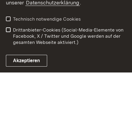
unserer
Datenschutzerklärung
.
Zum 
Kontakt
Benutzungshinweise
Technisch notwendige Cookies
Datenschutz
Barrierefreiheit
Drittanbieter-Cookies (Social-Media-Elemente von
Impressum
Cookies
Facebook, X / Twitter und Google werden auf der
gesamten Webseite aktiviert.)
Akzeptieren
Link zum Landesportal