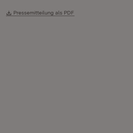
Download:
(Öffnet in neuem Fenste
Pressemitteilung als PDF