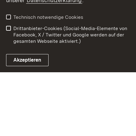
unserer
Datenschutzerklärung
.
Zum 
Kontakt
Benutzungshinweise
Technisch notwendige Cookies
Datenschutz
Barrierefreiheit
Drittanbieter-Cookies (Social-Media-Elemente von
Impressum
Cookies
Facebook, X / Twitter und Google werden auf der
gesamten Webseite aktiviert.)
Akzeptieren
Link zum Landesportal