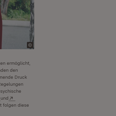
en ermöglicht,
enden den
ehmende Druck
 Regelungen
psychische
m Fenster)
(Öffnet in neuem Fenster)
Extern:
g
und
t folgen diese
ter)