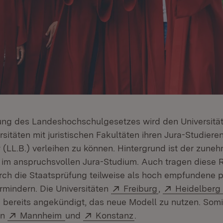
ung des Landeshochschulgesetzes wird den Universität
rsitäten mit juristischen Fakultäten ihren Jura-Studier
 (LL.B.) verleihen zu können. Hintergrund ist der zun
 im anspruchsvollen Jura-Studium. Auch tragen diese
urch die Staatsprüfung teilweise als hoch empfundene 
Extern:
(Öffnet in neue
Extern:
rmindern. Die Universitäten
Freiburg
,
Heidelber
t in neuem Fenster)
 bereits angekündigt, das neue Modell zu nutzen. Somi
Extern:
(Öffnet in neuem Fenster)
Extern:
(Öffnet in neuem Fens
en
Mannheim
und
Konstanz
.