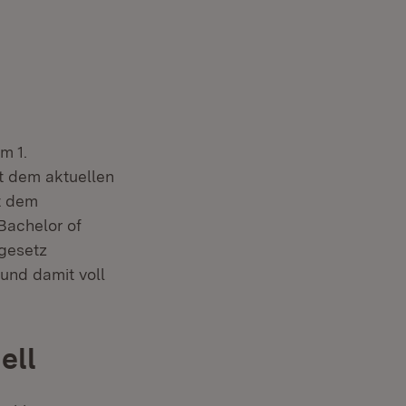
m 1.
t dem aktuellen
t dem
Bachelor of
lgesetz
und damit voll
ell