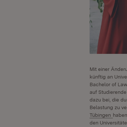
Mit einer Änder
künftig an Unive
Bachelor of Law
auf Studierende
dazu bei, die d
Belastung zu ve
(Öffne
Tübingen
haben
den Universität