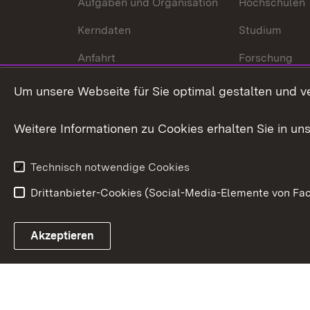
Aufgaben und Organisation
Hochschulen
Kerndaten
Studium
Anfahrt
Forschung
International
Um unsere Webseite für Sie optimal gestalten und v
Europa
Weitere Informationen zu Cookies erhalten Sie in un
Kunst und Kul
Technisch notwendige Cookies
Drittanbieter-Cookies (Social-Media-Elemente von Fac
Link zum Landesportal
Akzeptieren