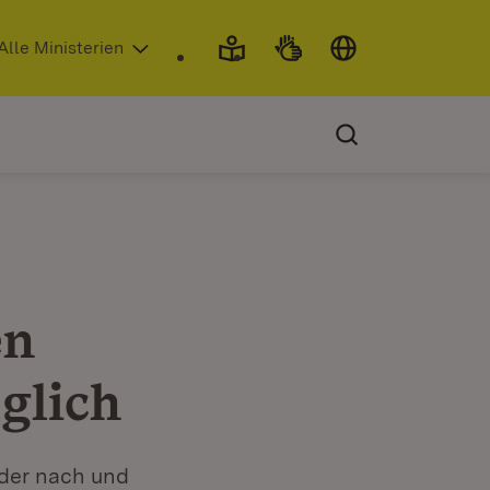
 in neuem Fenster)
Alle Ministerien
en
glich
der nach und