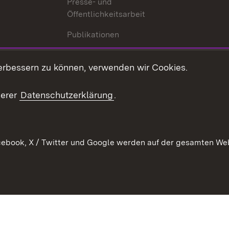
Presse- und
Öffentlichkeitsarbeit
Publikationen
Kontakt
es
erbessern zu können, verwenden wir Cookies.
Mediathek
serer
Datenschutzerklärung
.
Ausschreibungen
tur
ebook, X / Twitter und Google werden auf der gesamten Webs
Kontakt
Benutzungshinweise
Datens