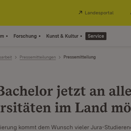
Extern:
Landesportal
(Öffnet
um
Forschung
Kunst & Kultur
Service
sarbeit
Pressemitteilungen
Pressemitteilung
achelor jetzt an all
rsitäten im Land mö
ierung kommt dem Wunsch vieler Jura-Studieren