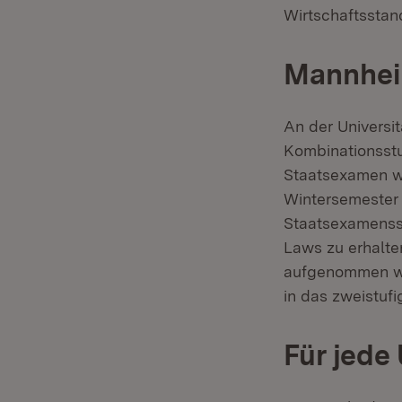
Wirtschaftsstand
Mannheim
An der Universi
Kombinationsstu
Staatsexamen we
Wintersemester
Staatsexamensst
Laws zu erhalte
aufgenommen wor
in das zweistufi
Für jede