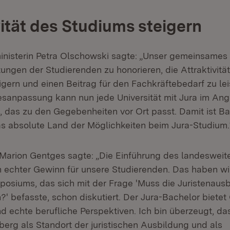
vität des Studiums steigern
nisterin Petra Olschowski sagte: „Unser gemeinsames Zi
ungen der Studierenden zu honorieren, die Attraktivitä
gern und einen Beitrag für den Fachkräftebedarf zu lei
esanpassung kann nun jede Universität mit Jura im An
, das zu den Gegebenheiten vor Ort passt. Damit ist B
 absolute Land der Möglichkeiten beim Jura-Studium.
n Marion Gentges sagte: „Die Einführung des landesweit
in echter Gewinn für unsere Studierenden. Das haben wi
osiums, das sich mit der Frage 'Muss die Juristenaus
 befasste, schon diskutiert. Der Jura-Bachelor bietet 
 echte berufliche Perspektiven. Ich bin überzeugt, da
rg als Standort der juristischen Ausbildung und als