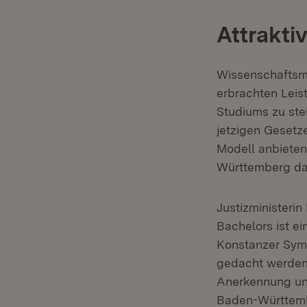
Attrakti
Wissenschaftsmi
erbrachten Leist
Studiums zu stei
jetzigen Gesetz
Modell anbieten
Württemberg das
Justizministeri
Bachelors ist e
Konstanzer Symp
gedacht werden?'
Anerkennung und
Baden-Württembe