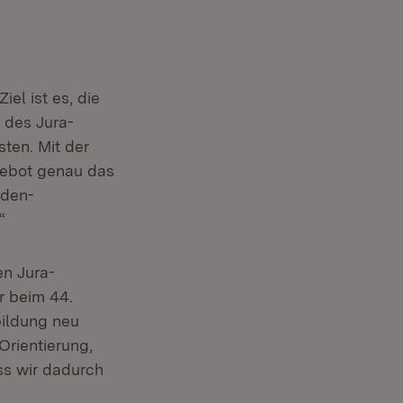
el ist es, die
t des Jura-
sten. Mit der
gebot genau das
aden-
“
en Jura-
r beim 44.
bildung neu
Orientierung,
ss wir dadurch