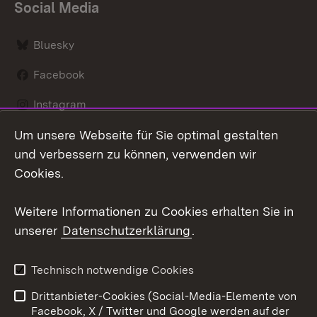
Social Media
Bluesky
Facebook
Instagram
Um unsere Webseite für Sie optimal gestalten
LinkedIn
und verbessern zu können, verwenden wir
Social Wall
Cookies.
Youtube
Weitere Informationen zu Cookies erhalten Sie in
unserer
Datenschutzerklärung
.
Zum 
Kontakt
Benutzungshinweise
Technisch notwendige Cookies
Datenschutz
Barrierefreiheit
Drittanbieter-Cookies (Social-Media-Elemente von
Impressum
Cookies
Facebook, X / Twitter und Google werden auf der