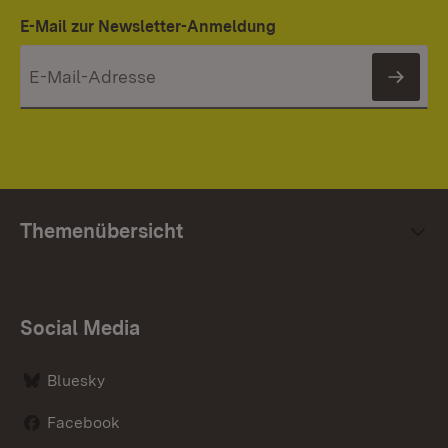
E-Mail zur Newsletter-Anmeldung
News
Themenübersicht
Social Media
Bluesky
Facebook