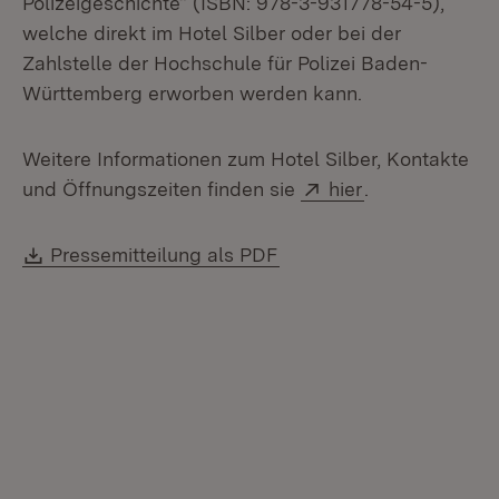
Polizeigeschichte“ (ISBN: 978-3-931778-54-5),
welche direkt im Hotel Silber oder bei der
Zahlstelle der Hochschule für Polizei Baden-
Württemberg erworben werden kann.
Weitere Informationen zum Hotel Silber, Kontakte
Extern:
(Öffnet in neu
und Öffnungszeiten finden sie
hier
.
Download:
(Öffnet in neuem Fenste
Pressemitteilung als PDF