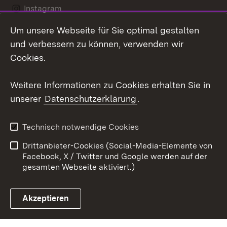
Instagram
Um unsere Webseite für Sie optimal gestalten
LinkedIn
und verbessern zu können, verwenden wir
Social Wall
Cookies.
Youtube
Weitere Informationen zu Cookies erhalten Sie in
unserer
Datenschutzerklärung
.
Zum 
Kontakt
Benutzungshinweise
Technisch notwendige Cookies
Datenschutz
Barrierefreiheit
Drittanbieter-Cookies (Social-Media-Elemente von
Impressum
Cookies
Facebook, X / Twitter und Google werden auf der
gesamten Webseite aktiviert.)
Akzeptieren
Link zum Landesportal