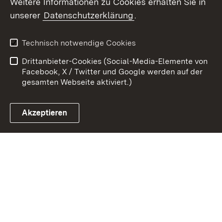
Weitere Informationen zu Cookies erhalten Sie in
unserer
Datenschutzerklärung
.
Zum 
Kontakt
Benutzungshinweise
Technisch notwendige Cookies
Datenschutz
Barrierefreiheit
Drittanbieter-Cookies (Social-Media-Elemente von
Impressum
Cookies
Facebook, X / Twitter und Google werden auf der
gesamten Webseite aktiviert.)
Akzeptieren
Link zum Landesportal