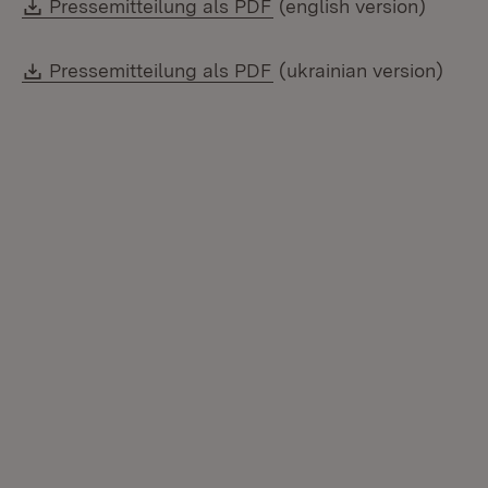
Download:
(Öffnet in neuem Fenste
Pressemitteilung als PDF
(english version)
Download:
(Öffnet in neuem Fenste
Pressemitteilung als PDF
(ukrainian version)