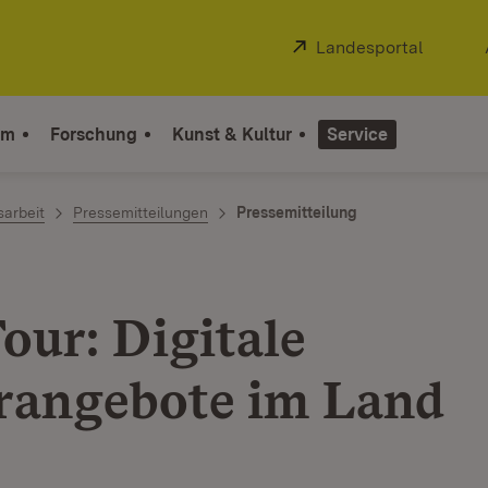
Extern:
Landesportal
(Öffnet
um
Forschung
Kunst & Kultur
Service
sarbeit
Pressemitteilungen
Pressemitteilung
our: Digitale
rangebote im Land