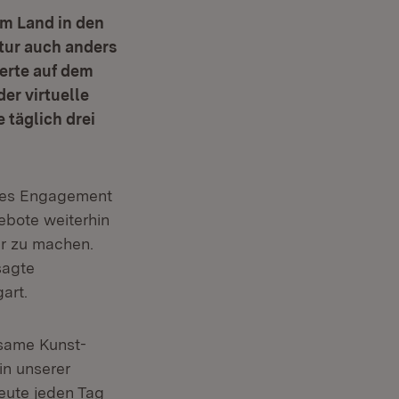
im Land in den
tur auch anders
erte auf dem
er virtuelle
täglich drei
oßes Engagement
ebote weiterhin
ar zu machen.
sagte
art.
nsame Kunst-
in unserer
eute jeden Tag