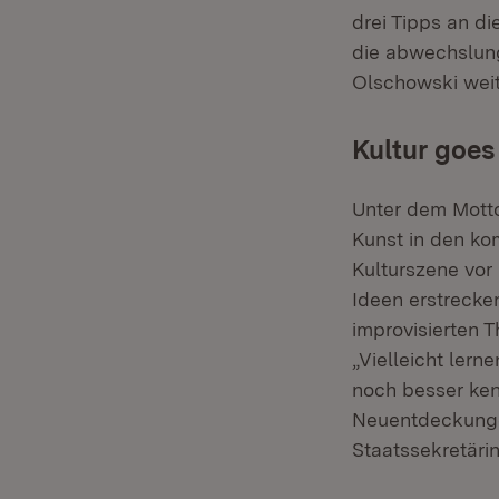
drei Tipps an di
die abwechslung
Olschowski weit
Kultur goes 
Unter dem Motto
Kunst in den ko
Kulturszene vor
Ideen erstrecke
improvisierten 
„Vielleicht lern
noch besser ken
Neuentdeckungen
Staatssekretäri