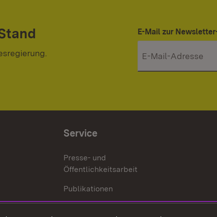
 Stand
E-Mail zur Newslett
esregierung.
Service
Presse- und
Öffentlichkeitsarbeit
Publikationen
Kontakt
es