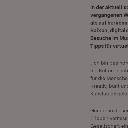
In der aktuell 
vergangenen Wo
als auf herköm
Balkon, digital
Besuche im Mus
Tipps für virtue
„Ich bin beeind
die Kultureinri
für die Mensche
Kreativ, bunt un
Kunststaatssekre
Gerade in diese
Erleben vermiss
Gesellschaft ei