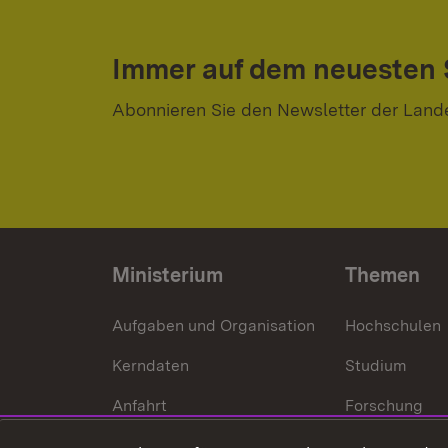
Immer auf dem neuesten
Abonnieren Sie den Newsletter der Land
Ministerium
Themen
Aufgaben und Organisation
Hochschulen
Kerndaten
Studium
Anfahrt
Forschung
International