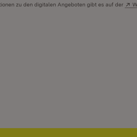
E
tionen zu den digitalen Angeboten gibt es auf der
W
fnet in neuem Fenster)