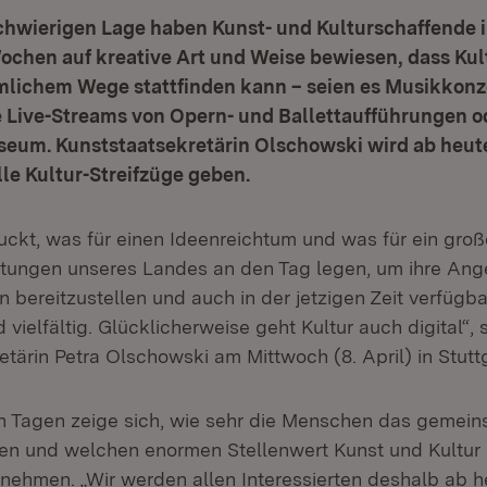
schwierigen Lage haben Kunst- und Kulturschaffende 
chen auf kreative Art und Weise bewiesen, dass Kul
mlichem Wege stattfinden kann – seien es Musikkonz
e Live-Streams von Opern- und Ballettaufführungen od
eum. Kunststaatsekretärin Olschowski wird ab heute 
lle Kultur-Streifzüge geben.
ruckt, was für einen Ideenreichtum und was für ein gr
chtungen unseres Landes an den Tag legen, um ihre Ang
n bereitzustellen und auch in der jetzigen Zeit verfügb
d vielfältig. Glücklicherweise geht Kultur auch digital“, 
tärin Petra Olschowski am Mittwoch (8. April) in Stuttg
n Tagen zeige sich, wie sehr die Menschen das gemei
en und welchen enormen Stellenwert Kunst und Kultur 
nnehmen. „Wir werden allen Interessierten deshalb ab h