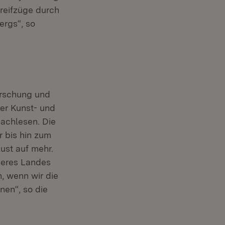
treifzüge durch
rgs“, so
orschung und
er Kunst- und
achlesen. Die
r bis hin zum
ust auf mehr.
nseres Landes
, wenn wir die
en“, so die