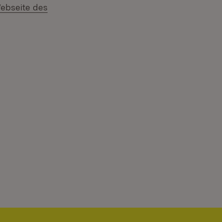
xtern:
ebseite des