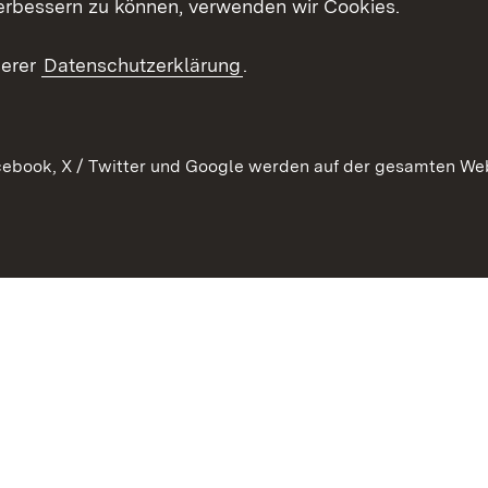
erbessern zu können, verwenden wir Cookies.
Mediathek
serer
Datenschutzerklärung
.
Ausschreibungen
tur
ebook, X / Twitter und Google werden auf der gesamten Webs
Kontakt
Benutzungshinweise
Datens