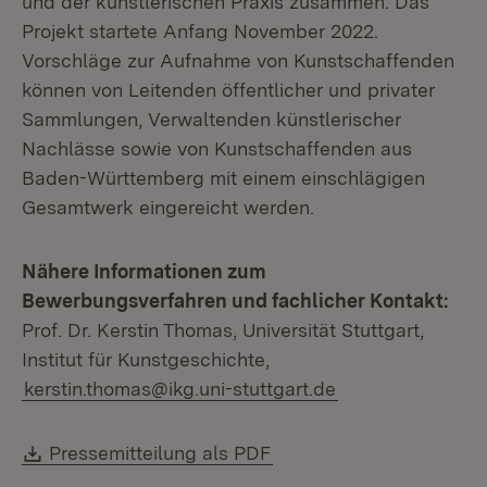
und der künstlerischen Praxis zusammen. Das
Projekt startete Anfang November 2022.
Vorschläge zur Aufnahme von Kunstschaffenden
können von Leitenden öffentlicher und privater
Sammlungen, Verwaltenden künstlerischer
Nachlässe sowie von Kunstschaffenden aus
Baden-Württemberg mit einem einschlägigen
Gesamtwerk eingereicht werden.
Nähere Informationen zum
Bewerbungsverfahren und fachlicher Kontakt:
Prof. Dr. Kerstin Thomas, Universität Stuttgart,
Institut für Kunstgeschichte,
kerstin.thomas@ikg.uni-stuttgart.de
Download:
(Öffnet in neuem Fenste
Pressemitteilung als PDF