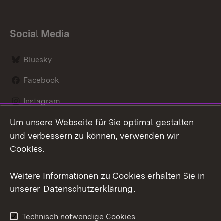
Social Media
Bluesky
Facebook
Instagram
Um unsere Webseite für Sie optimal gestalten
LinkedIn
und verbessern zu können, verwenden wir
Social Wall
Cookies.
Youtube
Weitere Informationen zu Cookies erhalten Sie in
unserer
Datenschutzerklärung
.
Zum 
Kontakt
Benutzungshinweise
Technisch notwendige Cookies
Datenschutz
Barrierefreiheit