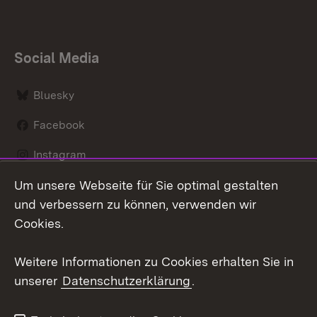
Social Media
Bluesky
Facebook
Instagram
Um unsere Webseite für Sie optimal gestalten
LinkedIn
und verbessern zu können, verwenden wir
Social Wall
Cookies.
Youtube
Weitere Informationen zu Cookies erhalten Sie in
unserer
Datenschutzerklärung
.
Zum 
Kontakt
Benutzungshinweise