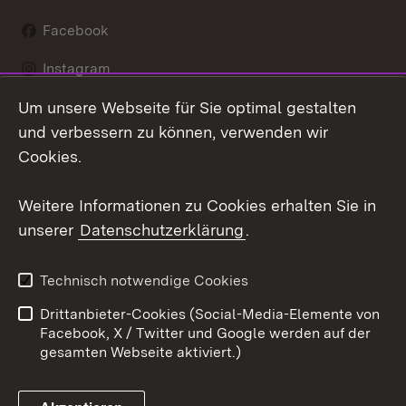
Facebook
Instagram
Um unsere Webseite für Sie optimal gestalten
LinkedIn
und verbessern zu können, verwenden wir
Social Wall
Cookies.
Youtube
Weitere Informationen zu Cookies erhalten Sie in
unserer
Datenschutzerklärung
.
Zum 
Kontakt
Benutzungshinweise
Technisch notwendige Cookies
Datenschutz
Barrierefreiheit
Drittanbieter-Cookies (Social-Media-Elemente von
Impressum
Cookies
Facebook, X / Twitter und Google werden auf der
gesamten Webseite aktiviert.)