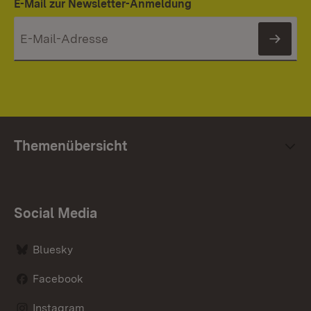
E-Mail zur Newsletter-Anmeldung
News
Themenübersicht
Social Media
Bluesky
Facebook
Instagram