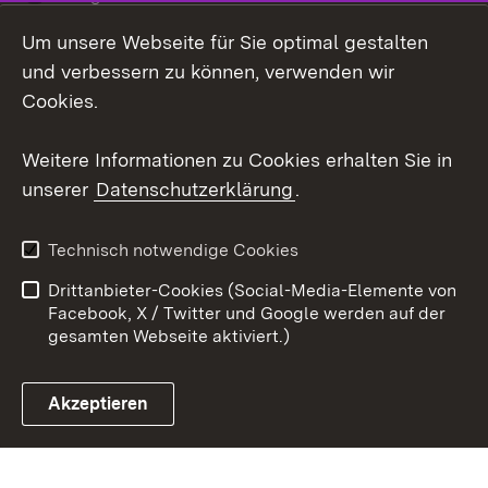
Um unsere Webseite für Sie optimal gestalten
LinkedIn
und verbessern zu können, verwenden wir
Social Wall
Cookies.
Youtube
Weitere Informationen zu Cookies erhalten Sie in
unserer
Datenschutzerklärung
.
Zum 
Kontakt
Benutzungshinweise
Technisch notwendige Cookies
Datenschutz
Barrierefreiheit
Drittanbieter-Cookies (Social-Media-Elemente von
Impressum
Cookies
Facebook, X / Twitter und Google werden auf der
gesamten Webseite aktiviert.)
Akzeptieren
Link zum Landesportal