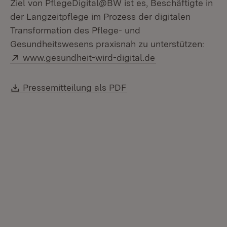
Ziel von PflegeDigital@BW ist es, Beschäftigte in
der Langzeitpflege im Prozess der digitalen
Transformation des Pflege- und
Gesundheitswesens praxisnah zu unterstützen:
Extern:
(Öffnet in neuem
www.gesundheit-wird-digital.de
Download:
(Öffnet in neuem Fenste
Pressemitteilung als PDF