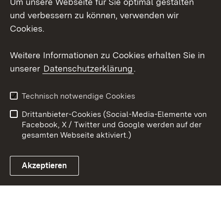
Um unsere Webseite für Sie optimal gestalten
LinkedIn
und verbessern zu können, verwenden wir
Social Wall
Cookies.
Youtube
Weitere Informationen zu Cookies erhalten Sie in
unserer
Datenschutzerklärung
.
Zum 
Kontakt
Benutzungshinweise
Technisch notwendige Cookies
Datenschutz
Barrierefreiheit
Drittanbieter-Cookies (Social-Media-Elemente von
Impressum
Cookies
Facebook, X / Twitter und Google werden auf der
gesamten Webseite aktiviert.)
Akzeptieren
Link zum Landesportal