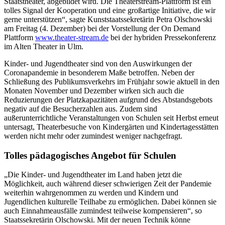
Staatstheater, abgebildet wird. Die Theaterstream-Plattform ist ein
tolles Signal der Kooperation und eine großartige Initiative, die wir
gerne unterstützen“, sagte Kunststaatssekretärin Petra Olschowski
am Freitag (4. Dezember) bei der Vorstellung der On Demand
Plattform
www.theater-stream.de
bei der hybriden Pressekonferenz
im Alten Theater in Ulm.
Kinder- und Jugendtheater sind von den Auswirkungen der
Coronapandemie in besonderem Maße betroffen. Neben der
Schließung des Publikumsverkehrs im Frühjahr sowie aktuell in den
Monaten November und Dezember wirken sich auch die
Reduzierungen der Platzkapazitäten aufgrund des Abstandsgebots
negativ auf die Besucherzahlen aus. Zudem sind
außerunterrichtliche Veranstaltungen von Schulen seit Herbst erneut
untersagt, Theaterbesuche von Kindergärten und Kindertagesstätten
werden nicht mehr oder zumindest weniger nachgefragt.
Tolles pädagogisches Angebot für Schulen
„Die Kinder- und Jugendtheater im Land haben jetzt die
Möglichkeit, auch während dieser schwierigen Zeit der Pandemie
weiterhin wahrgenommen zu werden und Kindern und
Jugendlichen kulturelle Teilhabe zu ermöglichen. Dabei können sie
auch Einnahmeausfälle zumindest teilweise kompensieren“, so
Staatssekretärin Olschowski. Mit der neuen Technik könne