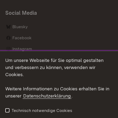
Social Media
Bluesky
Facebook
Instagram
Um unsere Webseite für Sie optimal gestalten
LinkedIn
und verbessern zu können, verwenden wir
Social Wall
Cookies.
Youtube
Weitere Informationen zu Cookies erhalten Sie in
unserer
Datenschutzerklärung
.
Zum 
Kontakt
Benutzungshinweise
Technisch notwendige Cookies
Datenschutz
Barrierefreiheit