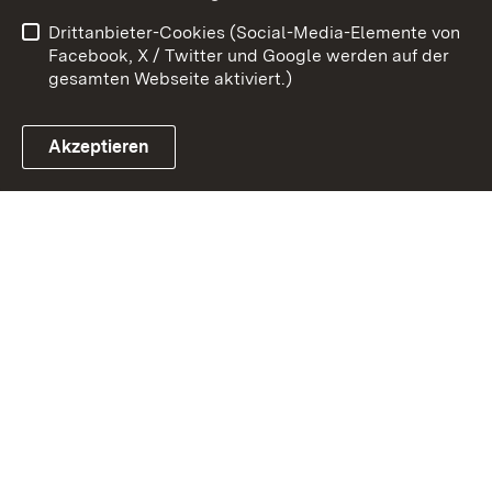
Datenschutz
Barrierefreiheit
Drittanbieter-Cookies (Social-Media-Elemente von
Impressum
Cookies
Facebook, X / Twitter und Google werden auf der
gesamten Webseite aktiviert.)
Akzeptieren
Link zum Landesportal