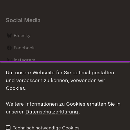
Social Media
Bluesky
Facebook
Instagram
Um unsere Webseite für Sie optimal gestalten
LinkedIn
und verbessern zu können, verwenden wir
Social Wall
Cookies.
Youtube
Weitere Informationen zu Cookies erhalten Sie in
unserer
Datenschutzerklärung
.
Zum 
Kontakt
Benutzungshinweise
Technisch notwendige Cookies