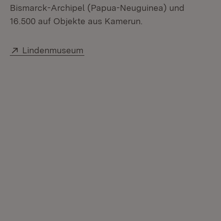
Bismarck-Archipel (Papua-Neuguinea) und
16.500 auf Objekte aus Kamerun.
Extern:
(Öffnet in neuem Fenster)
Lindenmuseum