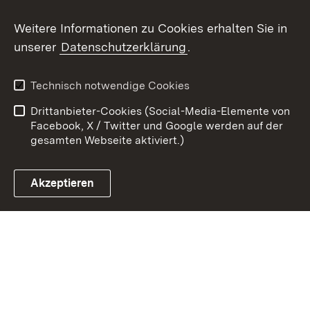
Youtube
Weitere Informationen zu Cookies erhalten Sie in
unserer
Datenschutzerklärung
.
Zum 
Kontakt
Benutzungshinweise
Technisch notwendige Cookies
Datenschutz
Barrierefreiheit
Drittanbieter-Cookies (Social-Media-Elemente von
Impressum
Cookies
Facebook, X / Twitter und Google werden auf der
gesamten Webseite aktiviert.)
Akzeptieren
Link zum Landesportal