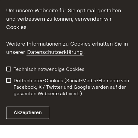
Um unsere Webseite für Sie optimal gestalten
LinkedIn
und verbessern zu können, verwenden wir
Social Wall
Cookies.
Youtube
Weitere Informationen zu Cookies erhalten Sie in
unserer
Datenschutzerklärung
.
Zum 
Kontakt
Benutzungshinweise
Technisch notwendige Cookies
Datenschutz
Barrierefreiheit
Drittanbieter-Cookies (Social-Media-Elemente von
Impressum
Cookies
Facebook, X / Twitter und Google werden auf der
gesamten Webseite aktiviert.)
Akzeptieren
Link zum Landesportal