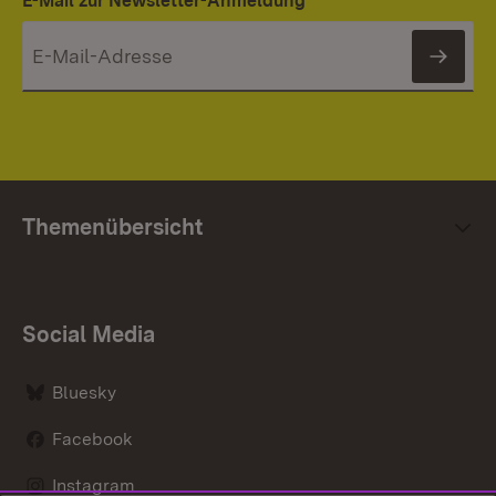
E-Mail zur Newsletter-Anmeldung
News
Themenübersicht
Social Media
Bluesky
Facebook
Instagram